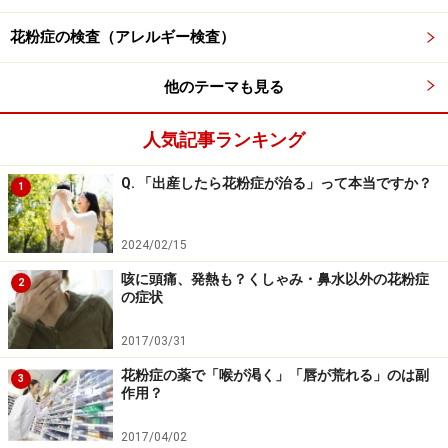
を抑制する薬です。ロイコトリエンは鼻粘膜の浮腫を起
花粉症の検査（アレルギー検査）
こします。
（製品名：オノン、キプレス、シングレア）
他のテーマも見る
■抗プロスタグランジンD2 /トロンボキサンA2薬
人気記事ランキング
アレルギーによる炎症に関わるプロスタグランジンD2 、
Q. 「出産したら花粉症が治る」って本当ですか？
1
トロンボキサンA2を抑えることで、鼻づまりに効果を発
揮します。
2024/02/15
（製品名：ブロニカ、バイナス）
咳に頭痛、発熱も？くしゃみ・鼻水以外の花粉症
2
の症状
■Th2サイトカイン阻害薬
IgEと呼ばれるタンパク質を産生する細胞に作用して、
2017/03/31
IgEを抑える薬です。
花粉症の薬で「喉が渇く」「唇が荒れる」のは副
3
（製品名：アイピーディ）
作用？
2017/04/02