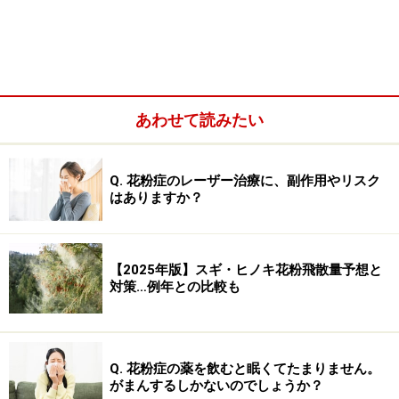
あわせて読みたい
くしゃみ、鼻水があるときには抗ヒスタミン薬・抗アレ
ルギー薬
Q. 花粉症のレーザー治療に、副作用やリスク
鼻づまりがあるときには抗ロイコトリエン薬・抗プロス
はありますか？
タグランジンD2 /トロンボキサンA2薬・Th2サイトカイ
ン阻害薬、ステロイド点鼻薬
【2025年版】スギ・ヒノキ花粉飛散量予想と
■花粉症の症状が強くなってしまった場合
対策…例年との比較も
多くの薬を組み合わせます。抗ヒスタミン薬の内服薬、
点眼薬、抗ロイコトリエン薬、ステロイド点鼻薬を使う
ことがあります。症状が特にひどい場合は経口ステロイ
Q. 花粉症の薬を飲むと眠くてたまりません。
ド薬を4～7日間使用することもあります。長期のステロ
がまんするしかないのでしょうか？