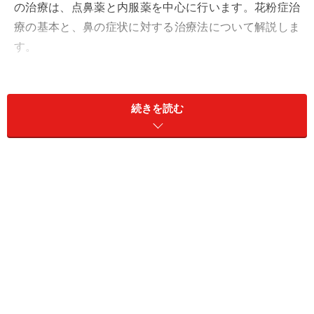
の治療は、点鼻薬と内服薬を中心に行います。花粉症治
療の基本と、鼻の症状に対する治療法について解説しま
す。
花粉症予防のためには、花粉が飛散する前に内服薬を使
用することが大切です。また、重症度に応じて対応も異
続きを読む
なります。症状が出る前から始める場合ですが、薬の効
果が早い場合は症状が出てすぐに内服しますが、飛散す
る1週間前から内服を始めたほうが良いでしょう。
■症状の出る前から始める場合（予防・初期）