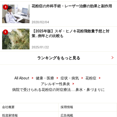
花粉症症状がある場合の点鼻薬・薬
花粉症の外科手術・レーザー治療の効果と副作用
4
くしゃみや鼻汁のあるときは抗ヒスタミン薬と鼻噴霧用
2020/02/04
ステロイド薬を使用します。鼻閉のあるときは抗ヒスタ
【2025年版】スギ・ヒノキ花粉飛散量予想と対
ミン薬と鼻噴霧用ステロイド薬に加えて、抗ロイコトリ
5
策…例年との比較も
エン薬を使用します。
2025/01/22
■点鼻薬
ランキングをもっと見る
抗ヒスタミン薬の点鼻薬
（製品名：ザジテンなど）
>
>
>
>
All About
健康・医療
症状・病気
花粉症
抗アレルギー薬の点鼻薬
>
アレルギー性鼻炎
（製品名：インタールなど）
病院で受けられる花粉症の対症療法……鼻水・鼻づまりに
ステロイド薬の点鼻薬
（製品名：ベコナーゼ・アルデシン・リノコート・
会社概要
採用情報
シナクリン・フルナーゼ、ナゾネックス、アラミス
投資家情報
広告掲載