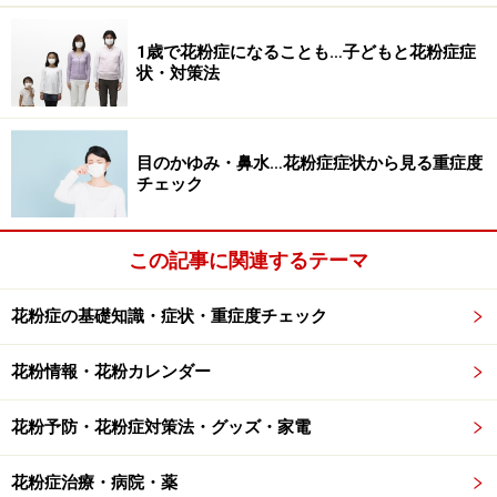
ラ・アレロック・クラリチン、ビラノア、ルパフィンな
1歳で花粉症になることも…子どもと花粉症症
ど）
状・対策法
現在では非鎮静性抗ヒスタミン薬が発売され市販薬とし
ても取り扱われており、これらが中心となっています。
目のかゆみ・鼻水…花粉症症状から見る重症度
チェック
アレジオン、クラリチン、アレグラなどがこれに当たり
ます。
この記事に関連するテーマ
■抗アレルギー薬
効果がやや弱く、効果が出てくるのに時間がかかりま
花粉症の基礎知識・症状・重症度チェック
す。眠気などの副作用は少ないです。
（製品名：インタール・リザベン・ソルファ・アレギサ
花粉情報・花粉カレンダー
ール・ペミラストンなど）
花粉予防・花粉症対策法・グッズ・家電
■抗ロイコトリエン薬
花粉症治療・病院・薬
免疫の細胞から放出される化学物質「ロイコトリエン」