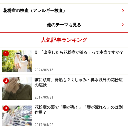
要があります。
花粉症の検査（アレルギー検査）
ヨモギ（8～9月） 全国
他のテーマも見る
ブタクサ（8～10月） 全国
人気記事ランキング
オオブタクサ（8～10月） 北海道を除く全国
カナムグラ（8～10月） 全国
Q. 「出産したら花粉症が治る」って本当ですか？
1
ヒメスイバ（5～6月） 全国
ギシギシ（5～8月） 全国
2024/02/15
カラムシ（9～10月） 北海道を除く全国
咳に頭痛、発熱も？くしゃみ・鼻水以外の花粉症
2
の症状
2017/03/31
こうしてみると、花粉はほぼ一年中飛んでいることが分
花粉症の薬で「喉が渇く」「唇が荒れる」のは副
かると思います。冬しか花粉症から解放されないと悩む
3
作用？
人がいるのはこのためです。
2017/04/02