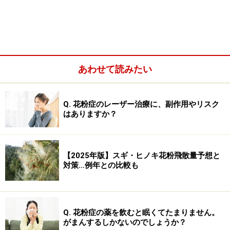
スギ（2～4月）北海道を除く全国
ヒノキ（3～5月） 関東以南
ネズ（4～5月） 北海道を除く全国
あわせて読みたい
Q. 花粉症のレーザー治療に、副作用やリスク
はありますか？
【2025年版】スギ・ヒノキ花粉飛散量予想と
対策…例年との比較も
Q. 花粉症の薬を飲むと眠くてたまりません。
シラカンバ（4～5月） 関東以北
がまんするしかないのでしょうか？