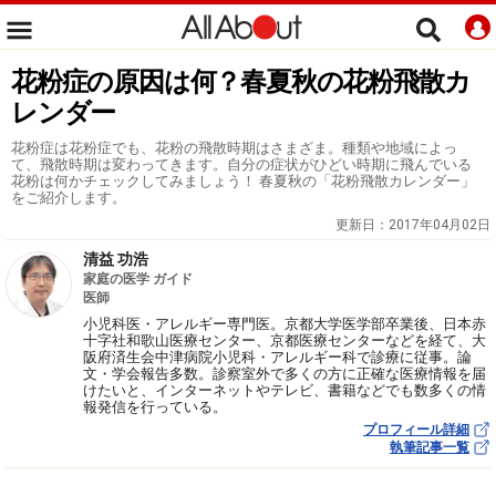
花粉症の原因は何？春夏秋の花粉飛散カ
レンダー
花粉症は花粉症でも、花粉の飛散時期はさまざま。種類や地域によっ
て、飛散時期は変わってきます。自分の症状がひどい時期に飛んでいる
花粉は何かチェックしてみましょう！ 春夏秋の「花粉飛散カレンダー」
をご紹介します。
更新日：
2017年04月02日
清益 功浩
家庭の医学 ガイド
医師
小児科医・アレルギー専門医。京都大学医学部卒業後、日本赤
十字社和歌山医療センター、京都医療センターなどを経て、大
阪府済生会中津病院小児科・アレルギー科で診療に従事。論
文・学会報告多数。診察室外で多くの方に正確な医療情報を届
けたいと、インターネットやテレビ、書籍などでも数多くの情
報発信を行っている。
プロフィール詳細
執筆記事一覧