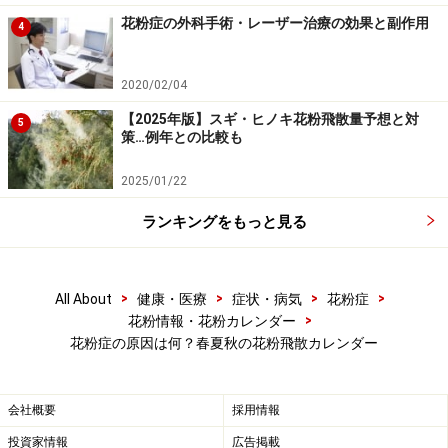
花粉症の検査法・対策法について知りたい方は、「
花粉
花粉症の外科手術・レーザー治療の効果と副作用
4
症の検査
」「
自分でできる花粉症対策
」をご参照くださ
い。
2020/02/04
※記事内容は執筆時点のものです。最新の内容をご確認くださ
【2025年版】スギ・ヒノキ花粉飛散量予想と対
5
い。
策…例年との比較も
※当サイトにおける医師・医療従事者等による情報の提供は、診
断・治療行為ではありません。診断・治療を必要とする方は、適
2025/01/22
切な医療機関での受診をおすすめいたします。記事内容は執筆者
個人の見解によるものであり、全ての方への有効性を保証するも
のではありません。当サイトで提供する情報に基づいて被ったい
ランキングをもっと見る
かなる損害についても、当社、各ガイド、その他当社と契約した
情報提供者は一切の責任を負いかねます。
免責事項
>
>
>
>
All About
健康・医療
症状・病気
花粉症
>
花粉情報・花粉カレンダー
花粉症の原因は何？春夏秋の花粉飛散カレンダー
会社概要
採用情報
投資家情報
広告掲載