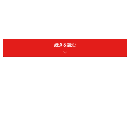
続きを読む
春に多く飛散する花粉
花粉の代表格であるスギ花粉です（出典：アレルゲンコン
パクトブック）
主に樹木の花粉の飛散時期で、花粉症を発症する人が最
も多い季節です。