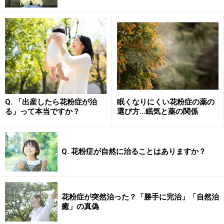
ハンノキ（1～6月） 全国
オオバヤシャブシ（3～4月） 関東
コナラ（4～5月） 全国
リンゴ（4～5月） 主に東北
Q. 「出産したら花粉症が治
眠くなりにくい花粉症の薬の
夏に多く飛散する花粉
る」って本当ですか？
選び方…眠気と薬の関係
カモガヤ花粉です。（出典：アレルゲンコンパクトブッ
Q. 花粉症が自然に治ることはありますか？
ク）
主にイネ科の花粉の飛散時期です。他の人よりもちょっ
と遅く花粉症になるという人は、これらの花粉が原因か
花粉症が突然治った？「勝手に完治」「自然治
も知れません。
癒」の真偽