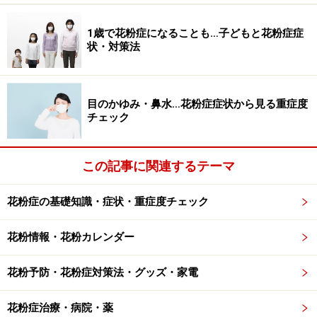
カモガヤ（4～7月） 全国
1歳で花粉症になることも…子どもと花粉症症
オオアサガエリ（4～7月） 全国
状・対策法
ハルガヤ（4～7月） 全国
ホソムギ（4～7月） 全国
目のかゆみ・鼻水…花粉症症状から見る重症度
スズメノカタビラ（3～5月） 全国
チェック
スズメノテッポウ（3～5月） 全国
この記事に関連するテーマ
秋に多く飛散する花粉
花粉症の基礎知識・症状・重症度チェック
花粉情報・花粉カレンダー
ヨモギ花粉です。出典：アレルゲンコンパクトブック
花粉予防・花粉症対策法・グッズ・家電
主にキク科の花粉の飛散時期です。少し肌寒くなってく
る時期ですが、風邪と勘違いせずにしっかり予防する必
花粉症治療・病院・薬