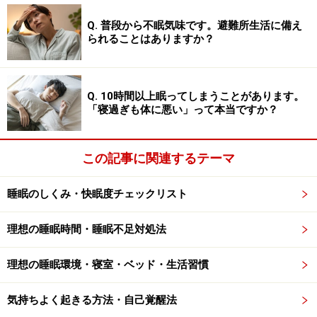
１回１錠で１日３回まで服用できますが、服用間隔は４
Q. 普段から不眠気味です。避難所生活に備え
時間以上おいて下さい。また、コーヒーやお茶などの、
られることはありますか？
カフェインを含んでいる飲み物とは一緒に摂ってはいけ
ません。
Q. 10時間以上眠ってしまうことがあります。
「寝過ぎも体に悪い」って本当ですか？
※記事内容は執筆時点のものです。最新の内容をご確認くださ
この記事に関連するテーマ
い。
※当サイトにおける医師・医療従事者等による情報の提供は、診
断・治療行為ではありません。診断・治療を必要とする方は、適
睡眠のしくみ・快眠度チェックリスト
切な医療機関での受診をおすすめいたします。記事内容は執筆者
個人の見解によるものであり、全ての方への有効性を保証するも
のではありません。当サイトで提供する情報に基づいて被ったい
理想の睡眠時間・睡眠不足対処法
かなる損害についても、当社、各ガイド、その他当社と契約した
情報提供者は一切の責任を負いかねます。
免責事項
理想の睡眠環境・寝室・ベッド・生活習慣
気持ちよく起きる方法・自己覚醒法
次のページへ
1
/
2