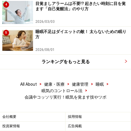
目覚ましアラームは不要!? 起きたい時刻に目を覚
4
ます「自己覚醒法」のやり方
2026/03/03
睡眠不足はダイエットの敵！ 太らないための眠り
5
方
2026/08/01
ランキングをもっと見る
>
>
>
>
All About
健康・医療
健康管理
睡眠
>
眠気のコントロール法
会議中コッソリ実行！眠気を覚ます技やツボ
会社概要
採用情報
投資家情報
広告掲載