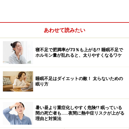
しますが、カリッと音がするので、少し気をつけて下さ
い。また、４月23日には、コーヒーミント味の
「起
（き）まずいじゃん」
が限定販売されます。
あわせて読みたい
■
エスタロンモカ12
寝不足で肥満率が73％も上がる!? 睡眠不足で
ホルモン量が乱れると、太りやすくなるワケ
コーヒー３～４杯分のカフェイン入りです
睡眠不足はダイエットの敵！ 太らないための
エスエス製薬
１箱20錠入り 504円 [医薬品]
眠り方
眠気や倦怠感を取りたいときに飲む内服薬で、１回２錠
を１日２回まで飲むことができます。２錠の中にはカフ
暑い昼より重症化しやすく危険!? 眠っている
間の死亡者も……夜間に熱中症リスクが上がる
ェインが、コーヒー３～４杯分に相当する200mgも入っ
理由と対策法
ています。さらに、神経の働きを助けるビタミンB群が