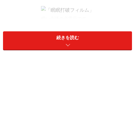
眠い会議の必需品です
続きを読む
常盤薬品
24枚入り 210円
誰にも気付かれずに、コッソリと眠気を吹き飛ばした
い！ そんなときにお勧めなのが、これです。フィルムタ
イプですから、口の中に入っていても、他の人には気付
かれません。
■
眠眠打破 ハードグミ
常盤薬品
26粒入り 378円
ドリンクの「眠眠打破」の機能性を、そのままハードグ
ミに詰め込んであります。噛むとスッキリ・シャッキリ