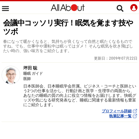
会議中コッソリ実行！眠気を覚ます技や
ツボ
春になって暖かくなると、気持ちが良くなって自然と眠たくなるもので
すね。でも、仕事中や運転中は眠ってはダメ！ そんな眠気を吹き飛ばし
たい時の、強い味方をご紹介します。
更新日：
2009年07月22日
坪田 聡
睡眠 ガイド
医師
日本医師会、日本睡眠学会所属。ビジネス・コーチと医師とい
う2つの仕事を活かし、行動計画と医学・生理学の両面から、
あなたの睡眠の質の向上に役立つ情報をお届けします。快眠グ
ッズや気になる研究発表など、睡眠に関連する最新情報も豊富
にご紹介します。
プロフィール詳細
執筆記事一覧