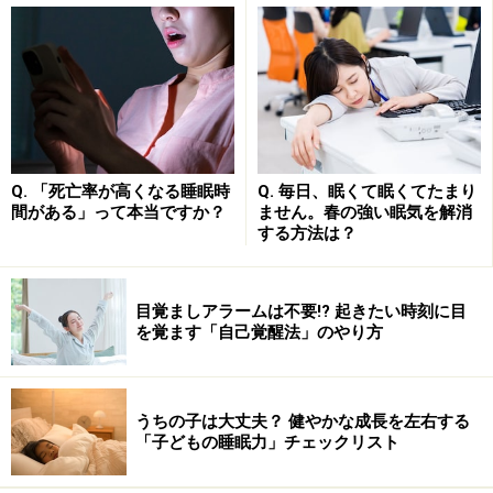
配合されているので、だるい体をシャキッとしてくれま
す。
■
トメルミン
水がなくても大丈夫です
Q. 「死亡率が高くなる睡眠時
Q. 毎日、眠くて眠くてたまり
間がある」って本当ですか？
ません。春の強い眠気を解消
する方法は？
ライオン
１箱６錠入り 600円 [医薬品]
目覚ましアラームは不要!? 起きたい時刻に目
無水カフェインが１日分の３錠中、500mgも入っている
を覚ます「自己覚醒法」のやり方
にもかかわらず、苦味を抑えた爽快なメントール味が魅
力です。眠気や倦怠感の除去に効果があり、水なしでど
うちの子は大丈夫？ 健やかな成長を左右する
こでものめて、口の中でふわっと解ける口腔内崩壊錠で
「子どもの睡眠力」チェックリスト
す。