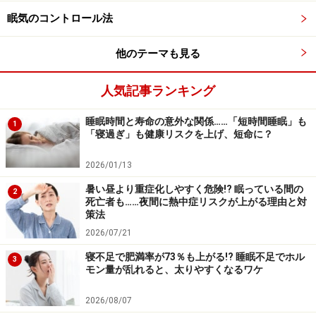
眠気のコントロール法
他のテーマも見る
人気記事ランキング
睡眠時間と寿命の意外な関係……「短時間睡眠」も
1
「寝過ぎ」も健康リスクを上げ、短命に？
2026/01/13
暑い昼より重症化しやすく危険!? 眠っている間の
2
死亡者も……夜間に熱中症リスクが上がる理由と対
策法
2026/07/21
寝不足で肥満率が73％も上がる!? 睡眠不足でホル
3
モン量が乱れると、太りやすくなるワケ
2026/08/07