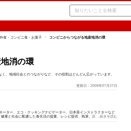
外食・コンビニ食・お菓子
コンビニからつながる地産地消の環
産地消の環
でなく、地域社会とのつながりなど、その役割はどんどん広がっています。
更新日：2009年07月27日
ィネーター、エコ・クッキングナビゲーター、日本茶インストラクターなど
、健康と社会に配慮した食生活の提案、レシピ提供、執筆、講演等を中心に
...続きを読む
富な情報を発信していきます。