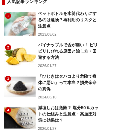
人気記事ランキング
ペットボトルを水筒代わりにす
1
るのは危険？再利用のリスクと
注意点
2023/08/02
パイナップルで舌が痛い！ ピリ
2
ピリしびれる原因と治し方・回
避する方法
2026/01/27
「ひじきはタバコより危険で身
3
体に悪い」って本当？損失余命
の真偽
2024/06/10
減塩しおは危険？ 塩分50％カッ
4
トの仕組みと注意点・高血圧対
策に効果は？
2026/01/27