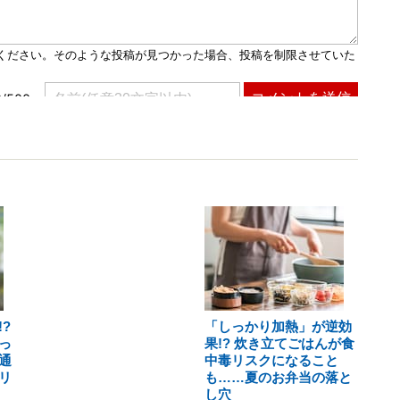
?
「しっかり加熱」が逆効
っ
果!? 炊き立てごはんが食
通
中毒リスクになること
リ
も……夏のお弁当の落と
し穴