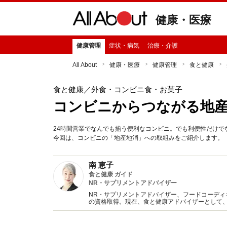
健康・医療
健康管理
症状・病気
治療・介護
All About
健康・医療
健康管理
食と健康
食と健康
／外食・コンビニ食・お菓子
コンビニからつながる地
24時間営業でなんでも揃う便利なコンビニ。でも利便性だけ
今回は、コンビニの「地産地消」への取組みをご紹介します。
南 恵子
食と健康 ガイド
NR・サプリメントアドバイザー
NR・サプリメントアドバイザー、フードコーデ
の資格取得。現在、食と健康アドバイザーとして
活動。毎日の健康管理に欠かせない食に関する豊