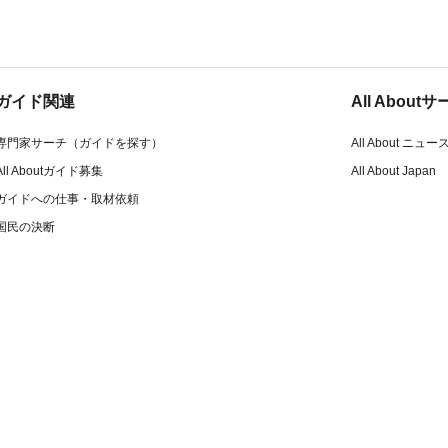
ガイド関連
All Abou
専門家サーチ（ガイドを探す）
All About ニュー
All Aboutガイド募集
All About Japan
ガイドへの仕事・取材依頼
国民の決断