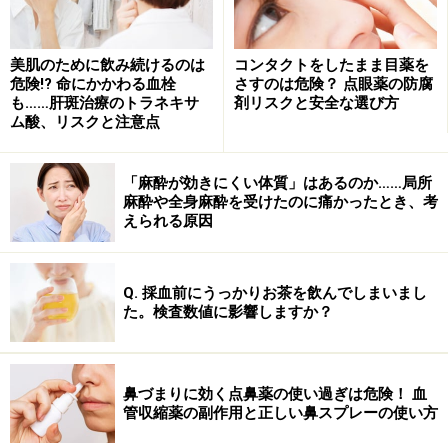
美肌のために飲み続けるのは
コンタクトをしたまま目薬を
危険!? 命にかかわる血栓
さすのは危険？ 点眼薬の防腐
も……肝斑治療のトラネキサ
剤リスクと安全な選び方
ム酸、リスクと注意点
「麻酔が効きにくい体質」はあるのか……局所
麻酔や全身麻酔を受けたのに痛かったとき、考
えられる原因
Q. 採血前にうっかりお茶を飲んでしまいまし
た。検査数値に影響しますか？
鼻づまりに効く点鼻薬の使い過ぎは危険！ 血
管収縮薬の副作用と正しい鼻スプレーの使い方