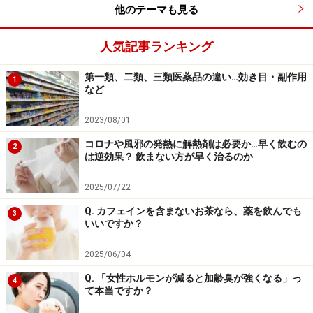
他のテーマも見る
人気記事ランキング
第一類、二類、三類医薬品の違い…効き目・副作用
1
など
2023/08/01
コロナや風邪の発熱に解熱剤は必要か…早く飲むの
2
は逆効果？ 飲まない方が早く治るのか
2025/07/22
Q. カフェインを含まないお茶なら、薬を飲んでも
3
いいですか？
2025/06/04
Q. 「女性ホルモンが減ると加齢臭が強くなる」っ
4
て本当ですか？