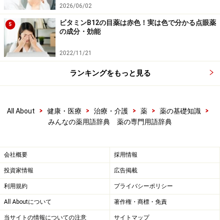
2026/06/02
ビタミンB12の目薬は赤色！実は色で分かる点眼薬
5
の成分・効能
2022/11/21
ランキングをもっと見る
>
>
>
>
>
All About
健康・医療
治療・介護
薬
薬の基礎知識
みんなの薬用語辞典 薬の専門用語辞典
会社概要
採用情報
投資家情報
広告掲載
利用規約
プライバシーポリシー
All Aboutについて
著作権・商標・免責
当サイトの情報についての注意
サイトマップ