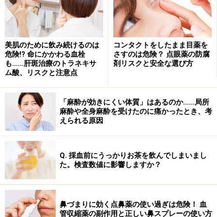
美肌のために飲み続けるのは
コンタクトをしたまま目薬を
危険!? 命にかかわる血栓
さすのは危険？ 点眼薬の防腐
も……肝斑治療のトラネキサ
剤リスクと安全な選び方
ム酸、リスクと注意点
「麻酔が効きにくい体質」はあるのか……局所
麻酔や全身麻酔を受けたのに痛かったとき、考
えられる原因
Q. 採血前にうっかりお茶を飲んでしまいまし
た。検査数値に影響しますか？
鼻づまりに効く点鼻薬の使い過ぎは危険！ 血
管収縮薬の副作用と正しい鼻スプレーの使い方