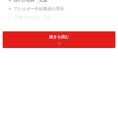
目のかゆみ・充血
アレルギー性結膜炎の悪化
皮膚のかゆみ、湿疹
接触性皮膚炎の発症、アトピーの悪化
続きを読む
花粉症の症状に似ていますし、日本で多いスギ花粉症の
時期に重なりますから、花粉症のせいと判断してしまう
こともあります。しかしあまりにこれらの症状が特にひ
どい場合やなかなか治らない場合は、もしかしたら「黄
砂」の影響かもしれません。
次のページ
では、これらを防ぐための対策法を併せて、
詳しくご紹介しましょう。
※記事内容は執筆時点のものです。最新の内容をご確認くださ