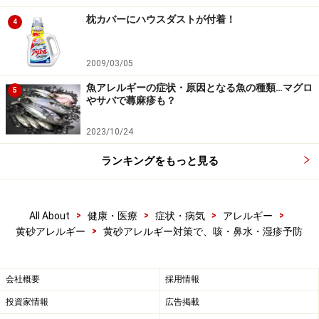
枕カバーにハウスダストが付着！
4
2009/03/05
魚アレルギーの症状・原因となる魚の種類…マグロ
5
やサバで蕁麻疹も？
2023/10/24
ランキングをもっと見る
>
>
>
>
All About
健康・医療
症状・病気
アレルギー
>
黄砂アレルギー
黄砂アレルギー対策で、咳・鼻水・湿疹予防
会社概要
採用情報
投資家情報
広告掲載