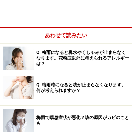
い。
※当サイトにおける医師・医療従事者等による情報の提供は、診
断・治療行為ではありません。診断・治療を必要とする方は、適
切な医療機関での受診をおすすめいたします。記事内容は執筆者
個人の見解によるものであり、全ての方への有効性を保証するも
のではありません。当サイトで提供する情報に基づいて被ったい
かなる損害についても、当社、各ガイド、その他当社と契約した
あわせて読みたい
情報提供者は一切の責任を負いかねます。
免責事項
Q. 梅雨になると鼻水やくしゃみが止まらなく
なります。花粉症以外に考えられるアレルギー
は？
次のページへ
1
/
3
Q. 梅雨時になると咳が止まらなくなります。
何が考えられますか？
梅雨で喘息症状が悪化？咳の原因がカビのこと
も