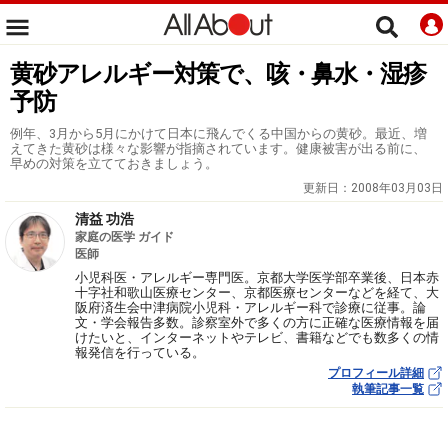
黄砂アレルギー対策で、咳・鼻水・湿疹
予防
例年、3月から5月にかけて日本に飛んでくる中国からの黄砂。最近、増
えてきた黄砂は様々な影響が指摘されています。健康被害が出る前に、
早めの対策を立てておきましょう。
更新日：
2008年03月03日
清益 功浩
家庭の医学 ガイド
医師
小児科医・アレルギー専門医。京都大学医学部卒業後、日本赤
十字社和歌山医療センター、京都医療センターなどを経て、大
阪府済生会中津病院小児科・アレルギー科で診療に従事。論
文・学会報告多数。診察室外で多くの方に正確な医療情報を届
けたいと、インターネットやテレビ、書籍などでも数多くの情
報発信を行っている。
プロフィール詳細
執筆記事一覧