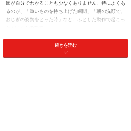
因が自分でわかることも少なくありません。特によくあ
るのが、「重いものを持ち上げた瞬間」「朝の洗顔で、
おじぎの姿勢をとった時」など、ふとした動作で起こっ
たというものです。
ぎっくり腰の前兆の有無にも個人差がみられますが、前
続きを読む
兆がある例としては「腰にずっと違和感があった」「数
日前に一度腰が痛くなったが、翌日には痛みがひいてい
た」などがあります。仕事や趣味、スポーツなどの生活
習慣による影響によって、ぎっくり腰になるきっかけや
前兆には、違いがあるようです。