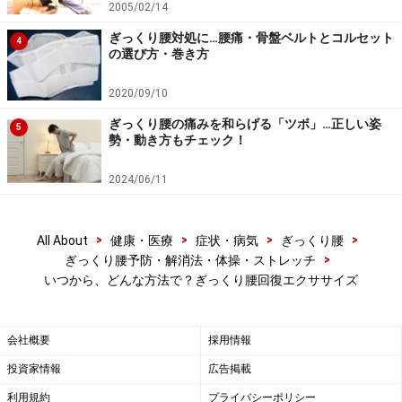
2005/02/14
ぎっくり腰対処に…腰痛・骨盤ベルトとコルセット
4
の選び方・巻き方
2020/09/10
ぎっくり腰の痛みを和らげる「ツボ」…正しい姿
5
勢・動き方もチェック！
2024/06/11
>
>
>
>
All About
健康・医療
症状・病気
ぎっくり腰
>
ぎっくり腰予防・解消法・体操・ストレッチ
いつから、どんな方法で？ぎっくり腰回復エクササイズ
会社概要
採用情報
投資家情報
広告掲載
利用規約
プライバシーポリシー