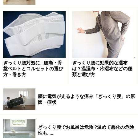
では、放っておくと症状の悪化がみられる場合があるた
め、速めの受診が必要です。
ぎっくり腰からの回復期は安静が基本？
ぎっくり腰は、よほど軽症の場合を除いて、日常的な動
ぎっくり腰対処に…腰痛・骨
ぎっくり腰に効果的な湿布
作がスムーズに出来ないくらいの強い痛みを訴えるケー
盤ベルトとコルセットの選び
は？温湿布・冷湿布などの種
スが少なくありません。起き上がることもできず、トイ
方・巻き方
類と選び方
レに立つことも困難になり、身の回りのことができない
などといった、不具合を伴う可能性があります。痛めて
腰に電気が走るような痛み「ぎっくり腰」の原
すぐの時は、患部が炎症を起こし、熱を持つことで痛み
因・症状
を強く感じるかもしれません。しかしそれも2～3日ほど
で炎症が治まり、痛みが軽減されてくることが多いよう
です。
ぎっくり腰でお風呂は危険!?温めて悪化の危険
性も……