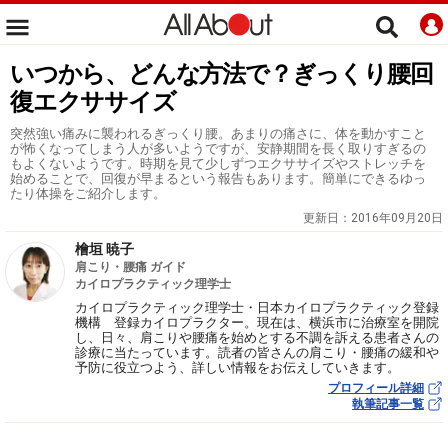
いつから、どんな方法で？ぎっくり腰回
復エクササイズ
突然強い痛みに襲われるぎっくり腰。あまりの痛さに、体を動かすこと
が怖くなってしまう人が多いようですが、安静期間を長く取りすぎるの
もよくないようです。時期を見て少しずつエクササイズやストレッチを
始めることで、回復が早まるという報告もあります。簡単にできるゆっ
たり体操をご紹介します。
更新日：
2016年09月20日
檜垣 暁子
肩こり・腰痛 ガイド
カイロプラクティック理学士
カイロプラクティック理学士・日本カイロプラクティック登録
機構 登録カイロプラクター。現在は、横浜市に治療室を開院
し、日々、肩こりや腰痛を始めとする不調を訴える患者さんの
診療に当たっています。読者の皆さんの肩こり・腰痛の緩和や
予防に役立つよう、詳しい情報をお伝えしていきます。
プロフィール詳細
執筆記事一覧