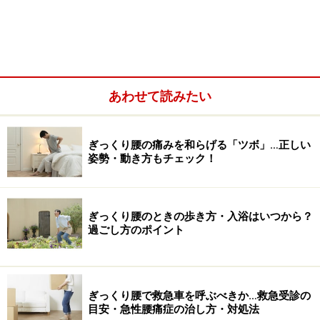
あわせて読みたい
ぎっくり腰の痛みを和らげる「ツボ」…正しい
ぎっくり腰の痛みは自然と和らいでいくこ
姿勢・動き方もチェック！
とが多い
ぎっくり腰は、ふとした動作の際、お腹側、背中側の筋
ぎっくり腰のときの歩き方・入浴はいつから？
肉の働きが低下した状態になることで、痛みに襲われる
過ごし方のポイント
と考えられます。筋膜、筋肉の損傷や椎間板、腰椎の関
節などを痛める場合もあります。どの程度痛めたかどう
かにもよりますが、ほとんどのケースでは日常生活で無
ぎっくり腰で救急車を呼ぶべきか…救急受診の
理をしなければ、自然と痛みが和らいでいきます。内臓
目安・急性腰痛症の治し方・対処法
疾患が絡んでいたり、足への痛み、しびれが出るケース