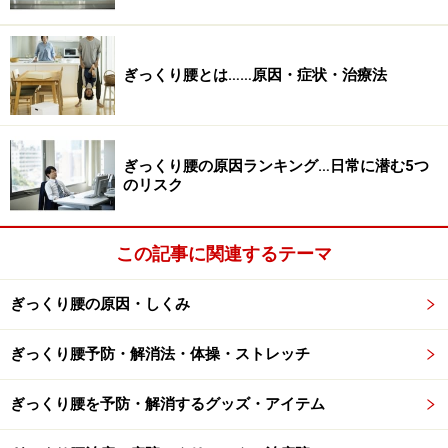
しかし、ぎっくり腰で強い痛みに恐怖心を持ってしまっ
た人は、痛みが和らぎ回復の兆しが見えても「また、痛
みが強くなってしまうかもしれない」「しばらく寝てい
ぎっくり腰とは……原因・症状・治療法
たほうが安心だ」考え、腰をかばいがちです。しかし、
安静を心がけるのも時期によっては逆効果。安静にしす
ぎると逆に回復の妨げになることもあります。炎症期が
ぎっくり腰の原因ランキング…日常に潜む5つ
過ぎて痛みが軽減されてきたら、痛みの出ない範囲内
のリスク
で、無理はせずに日常生活をスタートした方が、腰の状
態が良くなるケースもあるのです。
この記事に関連するテーマ
ぎっくり腰の原因・しくみ
※記事内容は執筆時点のものです。最新の内容をご確認くださ
い。
※当サイトにおける医師・医療従事者等による情報の提供は、診
ぎっくり腰予防・解消法・体操・ストレッチ
断・治療行為ではありません。診断・治療を必要とする方は、適
切な医療機関での受診をおすすめいたします。記事内容は執筆者
個人の見解によるものであり、全ての方への有効性を保証するも
ぎっくり腰を予防・解消するグッズ・アイテム
のではありません。当サイトで提供する情報に基づいて被ったい
かなる損害についても、当社、各ガイド、その他当社と契約した