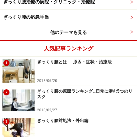
情報提供者は一切の責任を負いかねます。
ぎっくり腰治療の病院・クリニック・治療院
免責事項
ぎっくり腰の応急手当
次のページへ
1
/
2
他のテーマも見る
人気記事ランキング
ぎっくり腰とは……原因・症状・治療法
1
2018/06/20
ぎっくり腰の原因ランキング…日常に潜む5つのリ
2
スク
2018/02/27
ぎっくり腰対処法・外出編
3