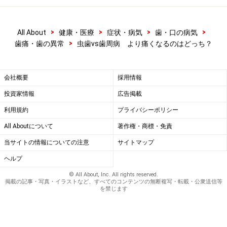
>
>
>
>
All About
健康・医療
症状・病気
歯・口の病気
>
歯痛・歯の異常
虫歯vs歯周病 より痛くなるのはどっち？
会社概要
採用情報
投資家情報
広告掲載
利用規約
プライバシーポリシー
All Aboutについて
著作権・商標・免責
当サイトの情報についての注意
サイトマップ
ヘルプ
© All About, Inc. All rights reserved.
掲載の記事・写真・イラストなど、すべてのコンテンツの無断複写・転載・公衆送信等
を禁じます