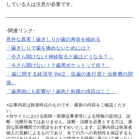
している人は注意が必要です。
-関連リンク-
意外な真実！歯ぎしりが歯の寿命を縮める
「歯ぎしりで歯を痛めないためには？
「今さら聞けない! 神経取ると歯はどうなる？ 」
「今さら聞けない！？歯周ポケットって何？」
「歯に関する経済学 Vol.2 虫歯の進行度と治療費の関
係」
「歯周病にも影響が！歯肉と粘膜の境目はここ 」
※記事内容は執筆時点のものです。最新の内容をご確認くださ
い。
※当サイトにおける医師・医療従事者等による情報の提供は、診
断・治療行為ではありません。診断・治療を必要とする方は、適
切な医療機関での受診をおすすめいたします。記事内容は執筆者
個人の見解によるものであり、全ての方への有効性を保証するも
のではありません。当サイトで提供する情報に基づいて被ったい