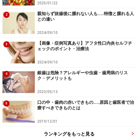
2025/01/22
親知らず抜歯後に腫れない人も……特徴と腫れる人
2
との違い
2024/09/10
【画像・症例写真あり】アフタ性口内炎セルフチ
3
ェックのポイント・治療法
2024/09/10
銀歯は危険？アレルギーや虫歯・歯周病のリス
4
ク・デメリットも
2023/05/13
口の中・歯肉の赤いできもの……原因と歯医者で治
5
療すべきできものとは
2019/12/01
ランキングをもっと見る