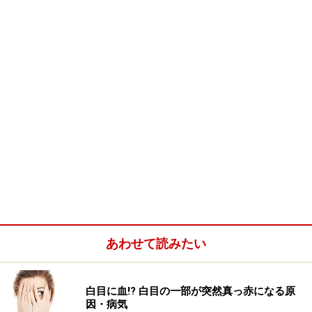
「毎日パソコンワークが多くて、目の疲れがたまりが
ち」、「疲れ目と肩こりが連動している」など、パソコ
ンに代表されるVDT作業に関係すると思われる健康トラ
ブルを体験している人が多いようです。あなたのVDT症
候群レベルを診断してみましょう。できるだけよい作業
環境づくり、作業習慣づけ、心身のケアに役立ててくだ
さい。
次のページは
乱視や正常眼圧緑内障チェック
※記事内容は執筆時点のものです。最新の内容をご確認くださ
い。
あわせて読みたい
※当サイトにおける医師・医療従事者等による情報の提供は、診
断・治療行為ではありません。診断・治療を必要とする方は、適
切な医療機関での受診をおすすめいたします。記事内容は執筆者
個人の見解によるものであり、全ての方への有効性を保証するも
白目に血!? 白目の一部が突然真っ赤になる原
のではありません。当サイトで提供する情報に基づいて被ったい
因・病気