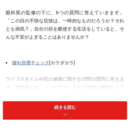
眼科医の監修の下に、6つの質問に答えていきます。
「この目の不快な症状は、一時的なものだろうか？それ
とも病気？」自分の目を酷使する生活をしていると、そ
んな不安がよぎることはありませんか？
疲れ目度チェック
[カラダカラ]
ライフスタイルや目の健康に関する15問の質問に答えま
す。判定前には、メールアドレスなどの個人情報を入力
する必要があります。
続きを読む
【お手軽診断】あなたのVDT症候群レベルは
[目の健
康]