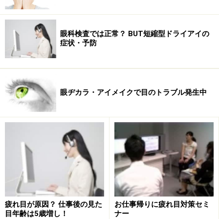
かなる損害についても、当社、各ガイド、その他当社と契約した
情報提供者は一切の責任を負いかねます。
免責事項
眼科検査では正常？ BUT短縮型ドライアイの
症状・予防
次のページへ
1
/
2
眼ヂカラ・アイメイクで目のトラブル発生中
疲れ目が原因？ 仕事後の見た
お仕事帰りに疲れ目対策セミ
目年齢は5歳増し！
ナー