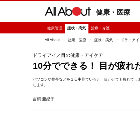
健康・医療
健康管理
症状・病気
治療・介護
All About
健康・医療
症状・病気
ドライアイ
ドライアイ
／目の健康・アイケア
10分でできる！ 目が疲れ
パソコンや携帯などを１日中見ていると、目がとても疲れてし
します。
吉鶴 亜紀子