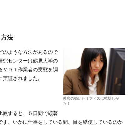
る方法
どのような方法があるので
研究センターは鶴見大学の
るＶＤＴ作業者の実態を調
に実証されました。
暖房の効いたオフィスは乾燥しが
ち！
比較すると、５日間で顕著
です。いかに仕事をしている間、目を酷使しているのか