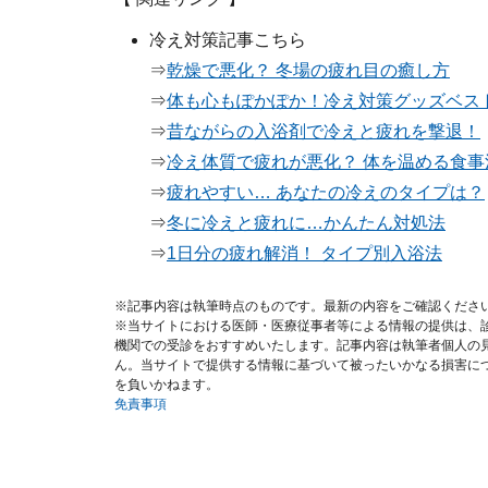
冷え対策記事こちら
⇒
乾燥で悪化？ 冬場の疲れ目の癒し方
⇒
体も心もぽかぽか！冷え対策グッズベス
⇒
昔ながらの入浴剤で冷えと疲れを撃退！
⇒
冷え体質で疲れが悪化？ 体を温める食事
⇒
疲れやすい… あなたの冷えのタイプは？
⇒
冬に冷えと疲れに…かんたん対処法
⇒
1日分の疲れ解消！ タイプ別入浴法
※記事内容は執筆時点のものです。最新の内容をご確認くださ
※当サイトにおける医師・医療従事者等による情報の提供は、
機関での受診をおすすめいたします。記事内容は執筆者個人の
ん。当サイトで提供する情報に基づいて被ったいかなる損害に
を負いかねます。
免責事項