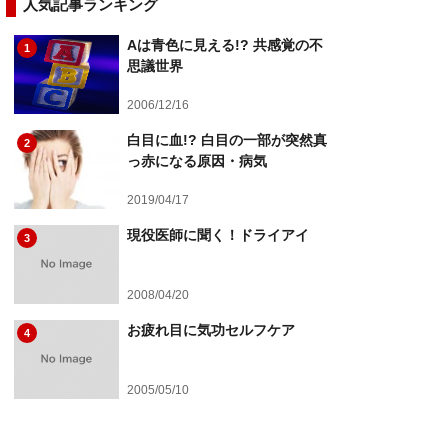
人気記事ランキング
Aは青色に見える!? 共感覚の不
1
思議世界
2006/12/16
白目に血!? 白目の一部が突然真
2
っ赤になる原因・病気
2019/04/17
現役医師に聞く！ドライアイ
3
2008/04/20
お疲れ目に気功セルフケア
4
2005/05/10