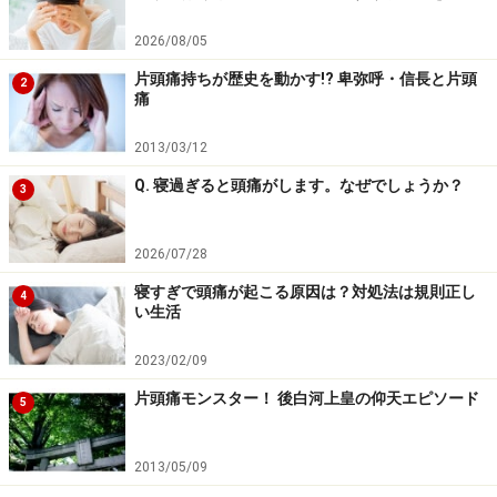
次ページでは『パソコンの前に座りっぱなしの人の頭痛
2026/08/05
は多分コレ！』・・・緊張性頭痛に迫ります！＞＞
片頭痛持ちが歴史を動かす!? 卑弥呼・信長と片頭
2
痛
※記事内容は執筆時点のものです。最新の内容をご確認くださ
い。
※当サイトにおける医師・医療従事者等による情報の提供は、診
2013/03/12
断・治療行為ではありません。診断・治療を必要とする方は、適
切な医療機関での受診をおすすめいたします。記事内容は執筆者
Q. 寝過ぎると頭痛がします。なぜでしょうか？
3
個人の見解によるものであり、全ての方への有効性を保証するも
のではありません。当サイトで提供する情報に基づいて被ったい
かなる損害についても、当社、各ガイド、その他当社と契約した
2026/07/28
情報提供者は一切の責任を負いかねます。
免責事項
寝すぎで頭痛が起こる原因は？対処法は規則正し
4
い生活
次のページへ
1
/
2
2023/02/09
片頭痛モンスター！ 後白河上皇の仰天エピソード
5
2013/05/09