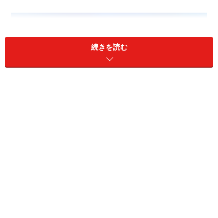
続きを読む
目の前がキラキラしたら片頭痛です
『目の前にキラキラしたものが見えたあと、頭痛がしま
す。中学生のころからです。頭痛の時はめまいや吐き気
がして、ひどい時は本当に吐いてしまったりします』な
んていうのが典型的な症状。