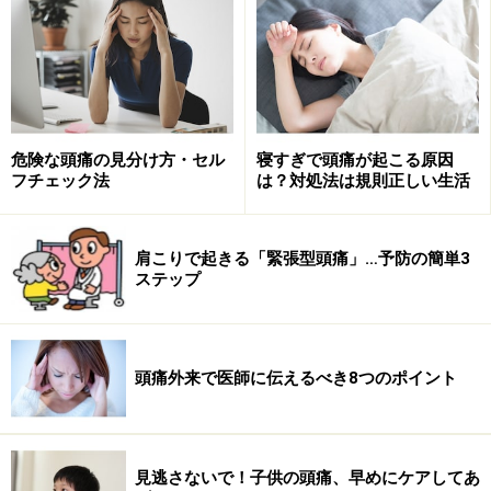
で悪化してしまうので要注意！体操まで行かなくても、
階段をのぼるなど、日常生活で体を動かすだけで吐いて
しまうこともあります。
頭痛の起こる前に『目の前にちかちかした光がみえる』
危険な頭痛の見分け方・セル
寝すぎで頭痛が起こる原因
（専門用語で閃輝暗点といいます）など、2割くらいの
フチェック法
は？対処法は規則正しい生活
人で前触れが起こるといわれています。
肩こりで起きる「緊張型頭痛」…予防の簡単3
【原因】
ステップ
頭の血管が広がって炎症をおこし
、周囲の神経を刺激す
ることで痛みが生じるといわれています。でも、その誘
因は人によってさまざま。ストレスから開放されるとお
頭痛外来で医師に伝えるべき8つのポイント
こりやすいとも！（緊張が緩んで血管が拡張するからと
もいわれています）また、まぶしい光、生理前後、アル
コール（特に赤ワイン）、チョコレート、ナッツなどの
食べ物、空腹（低血糖）も誘因になるといわれていま
見逃さないで！子供の頭痛、早めにケアしてあ