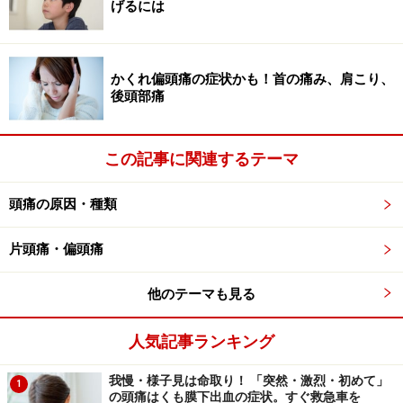
げるには
す。
【対策と治療法】
かくれ偏頭痛の症状かも！首の痛み、肩こり、
まず、頭痛が起こってしまって、市販の飲み薬で何とか
後頭部痛
しようという場合は、痛みが軽いうちに飲みましょう。
いったん痛みがひどくなるとお薬はききにくくなりま
この記事に関連するテーマ
す。また、トリプタンという特効薬もあるので、気にな
る方はお医者さんにご相談を。
頭痛の原因・種類
でも、そもそも頭痛を起こさないためにはできるだけ規
片頭痛・偏頭痛
則正しい生活を心がけてくださいね。アルコール、ダイ
エット（←ひどければ低血糖になりますので）はひかえ
他のテーマも見る
めに。コーヒーやお茶は血管を収縮させますので効果的
人気記事ランキング
です。また、頭を冷やすのも同じ理由で効果がありま
す。
我慢・様子見は命取り！ 「突然・激烈・初めて」
1
の頭痛はくも膜下出血の症状。すぐ救急車を