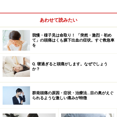
【症状・特徴】
こめかみが脈打つようズキズキと痛む頭痛
です。左右ど
あわせて読みたい
ちらかのこともあれば両方のこともあります。大体
月に
数回発作
がおこり、4時間くらいからひどい場合は3日く
我慢・様子見は命取り！ 「突然・激烈・初め
て」の頭痛はくも膜下出血の症状。すぐ救急車
らい続きます。
日常生活に支障をきたすほどひどいこと
を
が多いのも特徴
。
女性に多く
（なんと男性の約4倍と
も！）思春期から30才くらいまでには大体発症します。
遺伝が関係すると言われているので、親子で片頭痛もち
Q. 寝過ぎると頭痛がします。なぜでしょう
か？
なんてこともよくあります。
ちなみに参考までにですが、肩こりというと次の緊張性
頭痛の特徴と思われがちですが、片頭痛も肩こりや首の
群発頭痛の原因・症状・治療法…目の奥がえぐ
られるような激しい痛みが特徴
痛みを伴うことも多いのです！
また、
光や音、においに敏感
になり、体操やマッサージ