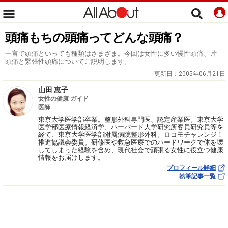
頭痛もちの頭痛ってどんな頭痛？
一言で頭痛といっても種類はさまざま。今回は女性に多い慢性頭痛、片
頭痛と緊張性頭痛についてご説明します。
更新日：
2005年06月21日
山田 恵子
女性の健康 ガイド
医師
東京大学医学部卒業。整形外科専門医、認定産業医。東京大学
医学部医療情報経済学、ハーバード大学研究所客員研究員等を
経て、東京大学医学部附属病院整形外科。ロコモチャレンジ！
推進協議会委員。研修医や救急医療でのハードワークで体を壊
してしまった経験を含め、現代社会で頑張る女性に役立つ健康
情報をお届けします。
プロフィール詳細
執筆記事一覧