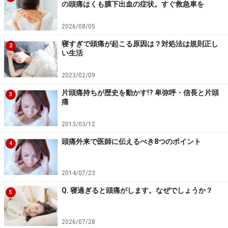
の頭痛はくも膜下出血の症状。すぐ救急車を
2026/08/05
寝すぎで頭痛が起こる原因は？対処法は規則正し
2
い生活
2023/02/09
片頭痛持ちが歴史を動かす!? 卑弥呼・信長と片頭
3
痛
2013/03/12
頭痛外来で医師に伝えるべき8つのポイント
4
2014/07/23
Q. 寝過ぎると頭痛がします。なぜでしょうか？
5
2026/07/28