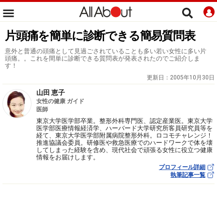
片頭痛を簡単に診断できる簡易質問表
意外と普通の頭痛として見過ごされていることも多い若い女性に多い片
頭痛。。これを間単に診断できる質問表が発表されたのでご紹介しま
す！
更新日：
2005年10月30日
山田 恵子
女性の健康 ガイド
医師
東京大学医学部卒業。整形外科専門医、認定産業医。東京大学
医学部医療情報経済学、ハーバード大学研究所客員研究員等を
経て、東京大学医学部附属病院整形外科。ロコモチャレンジ！
推進協議会委員。研修医や救急医療でのハードワークで体を壊
してしまった経験を含め、現代社会で頑張る女性に役立つ健康
情報をお届けします。
プロフィール詳細
執筆記事一覧