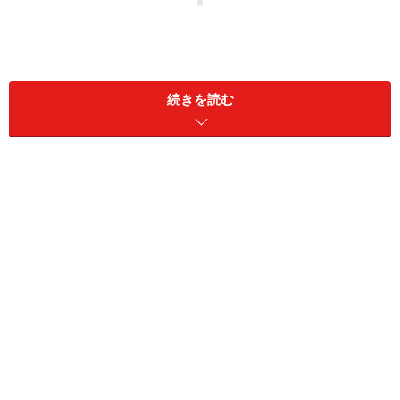
片頭痛ってどんな頭痛？
続きを読む
若い女性に多いこめかみが脈打つような頭
痛