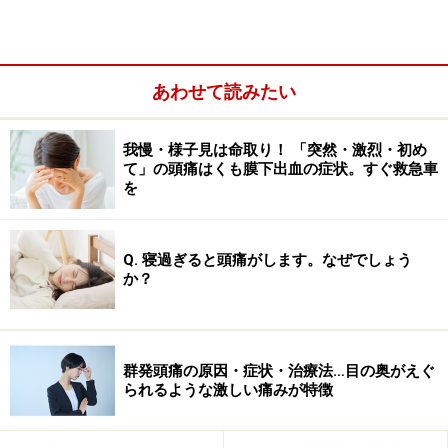
目の前がキラキラしたりする頭痛の経験はありませんか？
典型的な症状は「目の前にキラキラしたものが見えたあ
あわせて読みたい
と、頭痛がします。中学生のころからです。頭痛の時は
めまいや吐き気がして、ひどい時は本当に吐いてしまっ
我慢・様子見は命取り！ 「突然・激烈・初め
たりします」という感じですね。
て」の頭痛はくも膜下出血の症状。すぐ救急車
を
こめかみが脈打つようズキズキと痛み、大体、月に数回
発作がおこります。発作は4時間～3日くらい続き、日常
Q. 寝過ぎると頭痛がします。なぜでしょう
か？
生活に支障をきたすほどひどいことが多いのも特徴で
す。女性に多く、遺伝が関係するとも言われており、頭
痛の起こる前に「目の前にちかちかした光が見える」
（専門用語で閃輝暗点といいます）など、2割くらいの
群発頭痛の原因・症状・治療法…目の奥がえぐ
られるような激しい痛みが特徴
人で前触れが起こるといわれています。