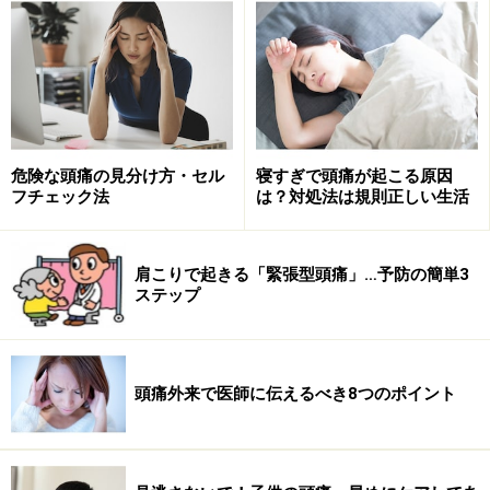
市販の飲み薬でも効きますが、繰り返すと効きにくくな
ります。でも、お医者さんにかかって片頭痛と診断され
れば、トリプタンという特効薬があります。
次のページは質問表の内容を公開します！＞＞
危険な頭痛の見分け方・セル
寝すぎで頭痛が起こる原因
※記事内容は執筆時点のものです。最新の内容をご確認くださ
い。
フチェック法
は？対処法は規則正しい生活
※当サイトにおける医師・医療従事者等による情報の提供は、診
断・治療行為ではありません。診断・治療を必要とする方は、適
切な医療機関での受診をおすすめいたします。記事内容は執筆者
肩こりで起きる「緊張型頭痛」…予防の簡単3
個人の見解によるものであり、全ての方への有効性を保証するも
ステップ
のではありません。当サイトで提供する情報に基づいて被ったい
かなる損害についても、当社、各ガイド、その他当社と契約した
情報提供者は一切の責任を負いかねます。
免責事項
頭痛外来で医師に伝えるべき8つのポイント
次のページへ
1
/
2