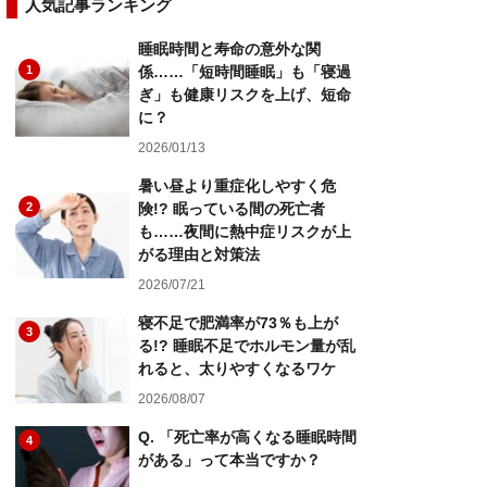
人気記事ランキング
睡眠時間と寿命の意外な関
1
係……「短時間睡眠」も「寝過
ぎ」も健康リスクを上げ、短命
に？
2026/01/13
暑い昼より重症化しやすく危
2
険!? 眠っている間の死亡者
も……夜間に熱中症リスクが上
がる理由と対策法
2026/07/21
寝不足で肥満率が73％も上が
3
る!? 睡眠不足でホルモン量が乱
れると、太りやすくなるワケ
2026/08/07
Q. 「死亡率が高くなる睡眠時間
4
がある」って本当ですか？