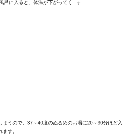
お風呂に入ると、体温が下がってく
す
うので、37～40度のぬるめのお湯に20～30分ほど入
れます。