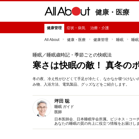
健康・医療
健康管理
症状・病気
治療・介護
All About
健康・医療
健康管理
睡眠
睡眠
睡眠
／睡眠歳時記・季節ごとの快眠法
寒さは快眠の敵！ 真冬の
冬の夜、冷え性がひどくて手足が冷たく、なかなか寝つけない
み物、入浴方法、電気製品、グッズなどをご紹介します。
坪田 聡
睡眠 ガイド
医師
日本医師会、日本睡眠学会所属。ビジネス・コー
あなたの睡眠の質の向上に役立つ情報をお届けし
にご紹介します。