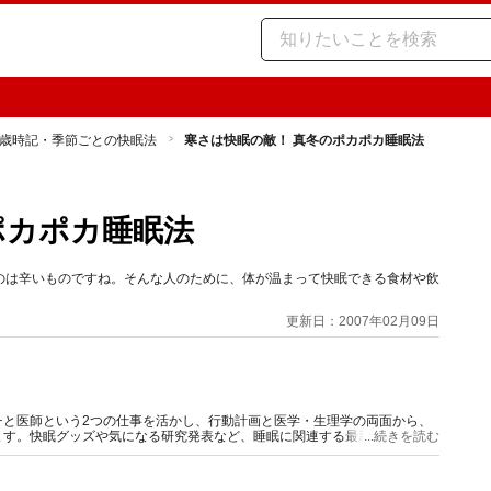
歳時記・季節ごとの快眠法
寒さは快眠の敵！ 真冬のポカポカ睡眠法
ポカポカ睡眠法
のは辛いものですね。そんな人のために、体が温まって快眠できる食材や飲
更新日：2007年02月09日
チと医師という2つの仕事を活かし、行動計画と医学・生理学の両面から、
ます。快眠グッズや気になる研究発表など、睡眠に関連する最新情報も豊富
...続きを読む