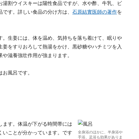
お湯割ウイスキーは陽性食品ですが、水や酢、牛乳、ビ
品です。詳しい食品の分け方は、
石原結實医師の著作
を
す。生姜には、体を温め、気持ちを落ち着けて、眠りや
生姜をすりおろして熱湯をかけ、黒砂糖やハチミツを入
果や滋養強壮作用が強まります。
はお風呂です。
します。体温が下がる時間帯には
くいことが分かっています。です
全身浴のほかに、半身浴や
手浴、足浴も効果がありま