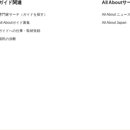
ガイド関連
All Abou
専門家サーチ（ガイドを探す）
All About ニュー
All Aboutガイド募集
All About Japan
ガイドへの仕事・取材依頼
国民の決断