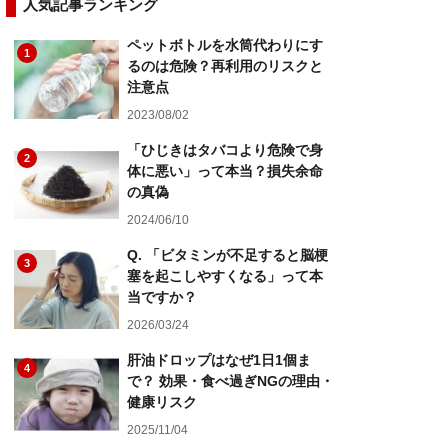
人気記事ランキング
ペットボトルを水筒代わりにす
1
るのは危険？再利用のリスクと
注意点
2023/08/02
「ひじきはタバコより危険で身
2
体に悪い」って本当？損失余命
の真偽
2024/06/10
Q. 「ビタミンが不足すると脳梗
3
塞を起こしやすくなる」って本
当ですか？
2026/03/24
肝油ドロップはなぜ1日1個ま
4
で？ 効果・食べ過ぎNGの理由・
健康リスク
2025/11/04