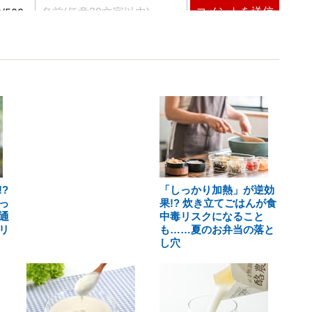
?
「しっかり加熱」が逆効
っ
果!? 炊き立てごはんが食
通
中毒リスクになること
リ
も……夏のお弁当の落と
し穴