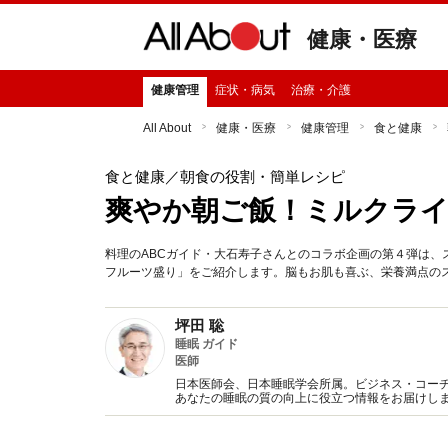
健康・医療
健康管理
症状・病気
治療・介護
All About
健康・医療
健康管理
食と健康
食と健康
／朝食の役割・簡単レシピ
爽やか朝ご飯！ミルクラ
料理のABCガイド・大石寿子さんとのコラボ企画の第４弾は、
フルーツ盛り」をご紹介します。脳もお肌も喜ぶ、栄養満点の
坪田 聡
睡眠 ガイド
医師
日本医師会、日本睡眠学会所属。ビジネス・コー
あなたの睡眠の質の向上に役立つ情報をお届けし
にご紹介します。