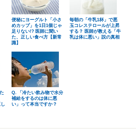
便秘にヨーグルト「小さ
毎朝の「牛乳1杯」で悪
めカップ」を1日1個じゃ
玉コレステロールが上昇
足りない!? 医師に聞い
する？ 医師が教える「牛
た、正しい食べ方【新常
乳は体に悪い」説の真相
識】
た
Q. 「冷たい飲み物で水分
補給をするのは体に悪
正し
い」って本当ですか？