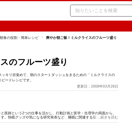
朝食の役割・簡単レシピ
爽やか朝ご飯！ミルクライスのフルーツ盛り
イスのフルーツ盛り
スッキリ目覚めて、朝のスタートダッシュをきるための「ミルクライスの
スピードレシピです。
更新日：2008年03月28日
チと医師という2つの仕事を活かし、行動計画と医学・生理学の両面から、
ます。快眠グッズや気になる研究発表など、睡眠に関連する最新情報も豊富
...続きを読む