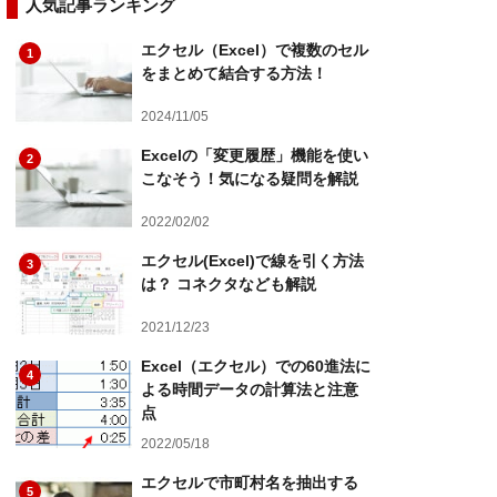
人気記事ランキング
エクセル（Excel）で複数のセル
1
をまとめて結合する方法！
2024/11/05
Excelの「変更履歴」機能を使い
2
こなそう！気になる疑問を解説
2022/02/02
エクセル(Excel)で線を引く方法
3
は？ コネクタなども解説
2021/12/23
Excel（エクセル）での60進法に
4
よる時間データの計算法と注意
点
2022/05/18
エクセルで市町村名を抽出する
5