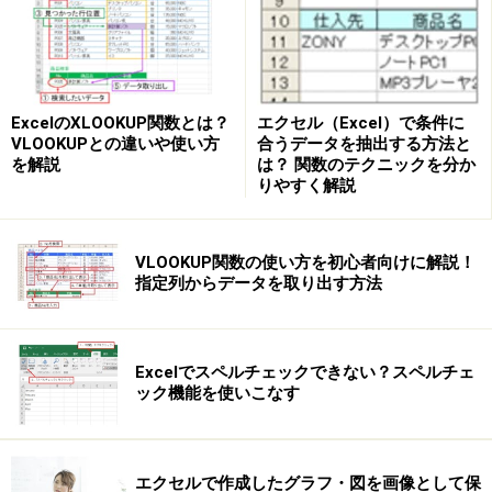
の書式を自動的に切り替えることができる便利機能で
す。たとえば、セルに入力された日付によってセルや文
字の色を切り替えたり、1行おきにセルの背景色を設定
したりすることができます。操作は簡単で応用範囲は限
エクセル（Excel）で条件に
ExcelのXLOOKUP関数とは？
りなく広いこの機能。ちょっとした工夫が必要な場合も
合うデータを抽出する方法と
VLOOKUPとの違いや使い方
は？ 関数のテクニックを分か
を解説
あるので、ガイド記事を読んで、そのコツをマスターし
りやすく解説
てください。
→【
条件付き書式の関連記事
】へ
VLOOKUP関数の使い方を初心者向けに解説！
指定列からデータを取り出す方法
「条件付き書式の設定」ダイアログボックス
Excelでスペルチェックできない？スペルチェ
ック機能を使いこなす
セルに入力されているデータの内容によって、セルの書式を
自動的に切り替えることができる
エクセルで作成したグラフ・図を画像として保