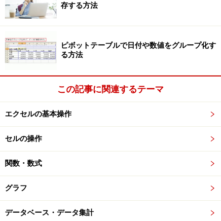
存する方法
※記事内容は執筆時点のものです。最新の内容をご確認くださ
い。
ピボットテーブルで日付や数値をグループ化す
※OSやアプリ、ソフトのバージョンによっては画面表示、操作方
る方法
法が異なる可能性があります。
この記事に関連するテーマ
次のページへ
1
/
2
エクセルの基本操作
セルの操作
関数・数式
グラフ
データベース・データ集計