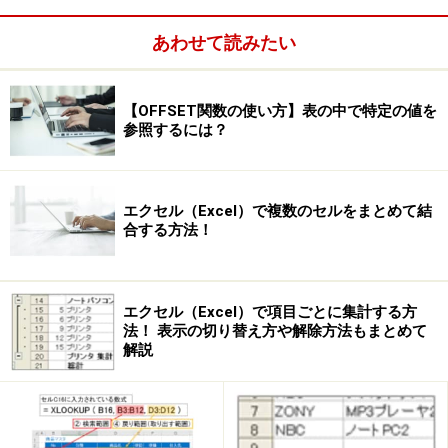
あわせて読みたい
【OFFSET関数の使い方】表の中で特定の値を
参照するには？
→【
セルの書式設定の関連記事
】へ
エクセル（Excel）で複数のセルをまとめて結
合する方法！
「セルの書式設定」ダイアログボックス
エクセル（Excel）で項目ごとに集計する方
法！ 表示の切り替え方や解除方法もまとめて
解説
セルの書式を自動設定できる「条件付き書
式」
「条件付き書式」機能は、設定した条件によって、セル