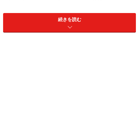
式」は中級レベルの内容ですが、ぜひ挑戦してみてくだ
さい。
続きを読む
セルの書式設定の基本をマスターしよう
セルに入力したデータの表示形式、表の罫線、文字やセ
ルの色などの設定は、基本的にすべて下図の「セルの書
式設定」ダイアログボックスで設定します。これらの操
作をマスターしておくと、Excelの操作でストレスを感じ
なくなってきます。初心者の方は、ぜひマスターしてお
きましょう。