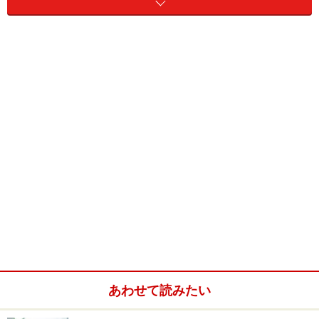
この質問は、一言で言えば、
「志望動機」
、特に
君の
「価値観」を測定する質問
である。記事
「面接対策!本番
で『たじたじ』しないために」
でも述べてきたように、
この手の質問は、既に求人広告や会社説明会などで明示
されている、「企業理念」に共感できることを伝えなく
てはならない。貴社の企業理念に共感したから、迷いな
く貴社で働けると述べなくてはならない。決して「この
仕事をしたいから」だけでなく、その仕事を通して、何
を社会へと還元していきたいのかを伝えなくてはならな
い。
君の「未来」への質問は、すべて君の「価値観」を測定
するための、質問なのだ。
あわせて読みたい
※次のページで、
「その他の質問・序盤編」対処法！
を