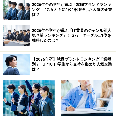
学ぶ！
2026年卒の学生が選ぶ「就職ブランドランキ
ング」 “男女ともに1位”を獲得した人気の企業
は？
※学生の面接に関する相談で、最も多いのが、こ
2026年卒学生が選ぶ「IT業界のジャンル別人
の「未来」系の質問だ。考えてみてほしい。た
気企業ランキング」！ Sky、グーグル…1位を
獲得したのは？
とえ志望職種を聞かれても、その仕事を実際や
ったことがないのに、やりたいと思うのはあく
までも君の「推測」にすぎない。さらに、大学
【2026年卒】就職ブランドランキング「業種
のゼミへのエントリーと同じく、人気・不人気
別」TOP10！ 学生から支持を集めた人気企業
は？
の職種は絶対に生まれる。ぴったり定員通りに
割り振れることはない。結局は内定者全員に第
三志望まで聴き、一人一人面接をして配属は決
定されるのだ。にもかかわらず、面接官がまだ
内定が出ていない学生に、あえてこの質問をす
るのは、逆に「一つの職種にこだわっていない
か」を確認する質問である可能性が高い。つま