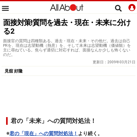
面接対策!質問を過去・現在・未来に分け
る2
面接官の質問は四種類ある。過去・現在・未来・その他だ。過去は自己
PRを、現在は志望動機（熱意）を、そして未来は志望動機（価値観）を
主に尋ねている。焦らず適切に対応すれば、面接なんか少しも怖くない
のだ。
更新日：
2009年03月21日
見舘 好隆
君の「未来」への質問対処法！
※
君の「現在」への質問対処法！
より続く。