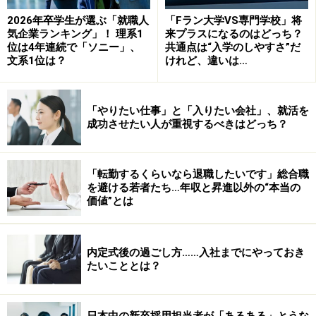
り、職種にこだわっている学生は、あまり欲し
2026年卒学生が選ぶ「就職人
「Fラン大学VS専門学校」将
くないのだ。とは言っても「何でもやりま
気企業ランキング」！ 理系1
来プラスになるのはどっち？
位は4年連続で「ソニー」、
共通点は“入学のしやすさ”だ
す！」ではあまりにも芸がない。よって、志望
文系1位は？
けれど、違いは…
職種を述べつつも、基本的には企業理念に基づ
いて、仕事をしたいと述べるのが、正しい回答
「やりたい仕事」と「入りたい会社」、就活を
となる。
成功させたい人が重視するべきはどっち？
「転勤するくらいなら退職したいです」総合職
※記事内容は執筆時点のものです。最新の内容をご確認くださ
い。
を避ける若者たち…年収と昇進以外の“本当の
価値”とは
次のページへ
1
/
3
内定式後の過ごし方……入社までにやっておき
たいこととは？