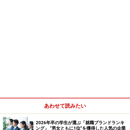
しかし、不安を抱いたまま何となく夏休みを過ごすよ
り、その不安を解消する明確な目標を立てて過す方が成
果は高い。と言う訳で今回は2年生向けのキャリアプラ
ンを考えてみたい。
以下は残りの大学生活のイベントカレンダーである。
資格取得に必要な科目が決まっている教員コースや、今
回触れていない履修と資格が関連するコース以外、特に
明確なイベントは2年生には無い。無いからこそ悩むの
だけど、考えてみれば自由であり、自ら目標を設定する
あわせて読みたい
ことが肝要であることが分かる。
2026年卒の学生が選ぶ「就職ブランドランキ
ング」 “男女ともに1位”を獲得した人気の企業
さて、どうやって目標を立てればいいのだろうか。