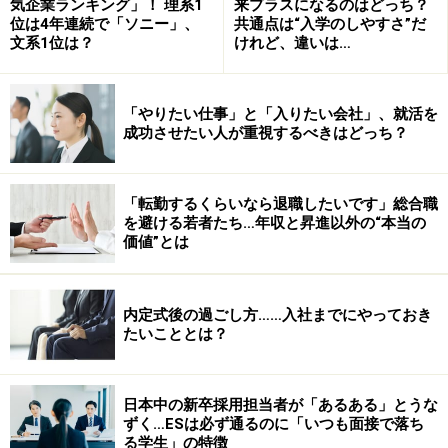
気企業ランキング」！ 理系1
来プラスになるのはどっち？
位は4年連続で「ソニー」、
共通点は“入学のしやすさ”だ
文系1位は？
けれど、違いは…
「やりたい仕事」と「入りたい会社」、就活を
成功させたい人が重視するべきはどっち？
「転勤するくらいなら退職したいです」総合職
を避ける若者たち…年収と昇進以外の“本当の
価値”とは
内定式後の過ごし方……入社までにやっておき
たいこととは？
日本中の新卒採用担当者が「あるある」とうな
ずく…ESは必ず通るのに「いつも面接で落ち
る学生」の特徴