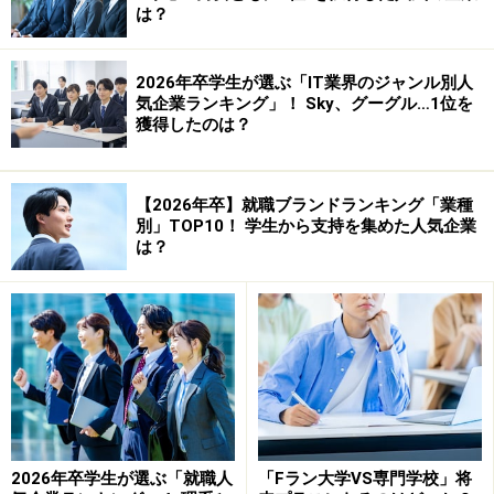
は？
ポイントは2つ。
2026年卒学生が選ぶ「IT業界のジャンル別人
素材を集める。
気企業ランキング」！ Sky、グーグル…1位を
獲得したのは？
基礎力を上げる。
【2026年卒】就職ブランドランキング「業種
この二つを意識すればいいのである。
別」TOP10！ 学生から支持を集めた人気企業
は？
一つ一つ、ポイントを押さえて行こう。
※次のページで、
素材を集めるプランを立てる！
※記事内容は執筆時点のものです。最新の内容をご確認くださ
い。
2026年卒学生が選ぶ「就職人
「Fラン大学VS専門学校」将
次のページへ
1
/
3