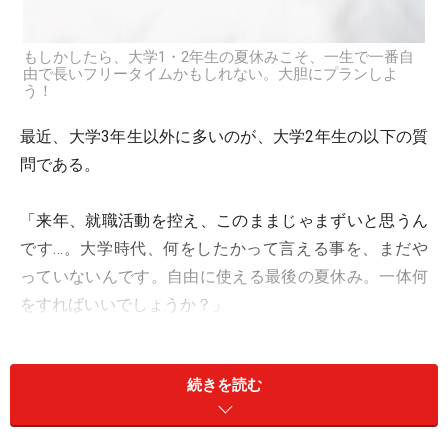
もしかしたら、大学1・2年生の夏休みこそ、一生で一番自
由で長いフリータイムかもしれない。大胆にプランしよ
う！
最近、大学3年生以外に多いのが、大学2年生の以下の質
問である。
「来年、就職活動を控え、このままじゃまずいと思うん
です…。大学時代、何をしたかって言える事を、まだや
っていないんです。自由に使える最後の夏休み。一体何
をすればいいでしょうか？」
おお、何と素晴らしい不安である。私が大学時代の時
続きを読む
に、こんな悩みなんてかけらも無かった。遊ぶことと、
好きな子のことしか考えていなかったような。