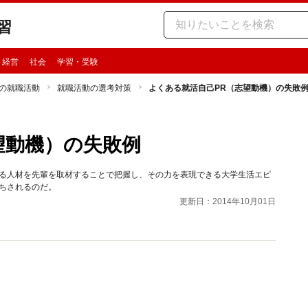
習
・経営
社会
学習・受験
の就職活動
就職活動の選考対策
よくある就活自己PR（志望動機）の失敗
望動機）の失敗例
める人材を先輩を取材することで把握し、その力を表現できる大学生活エピ
ちされるのだ。
更新日：2014年10月01日