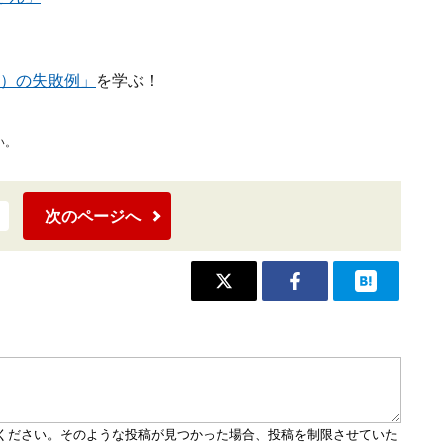
機）の失敗例」
を学ぶ！
い。
次のページへ