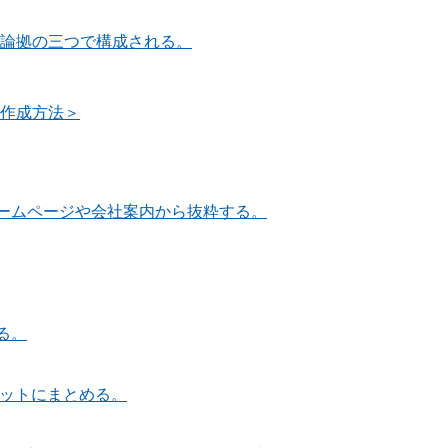
・論拠の三つで構成される。
）作成方法＞
ームページや会社案内から抜粋する。
る。
セットにまとめる。