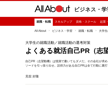
ビジネス・学
就職・転職
スキルアップ
資格・スクール
起業
All About
ビジネス・学習
就職・転職
大学生
大学生の就職活動
／就職活動の選考対策
よくある就活自己PR（志
自己PR（志望動機）は憶測で書いてもダメだ。その会社が求
ソードを引っ張り出せ。説得力がある自己PRは全て行動に裏打
見舘 好隆