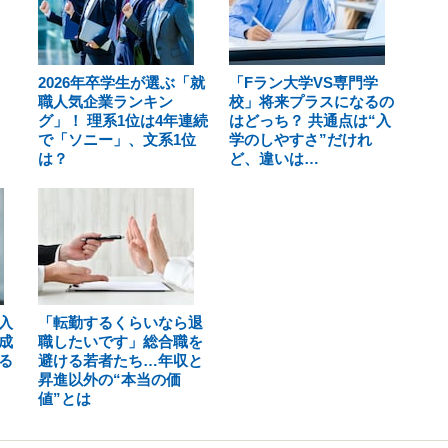
2026年卒学生が選ぶ「就
「Fラン大学VS専門学
職人気企業ランキン
校」将来プラスになるの
グ」！ 理系1位は4年連続
はどっち？ 共通点は“入
で「ソニー」、文系1位
学のしやすさ”だけれ
は？
ど、違いは…
入
「転勤するくらいなら退
成
職したいです」総合職を
る
避ける若者たち…年収と
昇進以外の“本当の価
値”とは