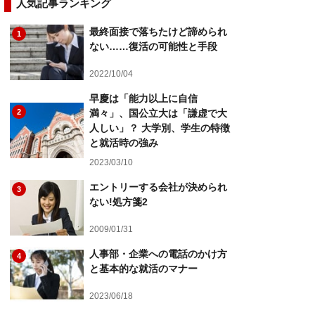
人気記事ランキング
最終面接で落ちたけど諦められ
1
ない……復活の可能性と手段
2022/10/04
早慶は「能力以上に自信
2
満々」、国公立大は「謙虚で大
人しい」？ 大学別、学生の特徴
と就活時の強み
2023/03/10
エントリーする会社が決められ
3
ない!処方箋2
2009/01/31
人事部・企業への電話のかけ方
4
と基本的な就活のマナー
2023/06/18