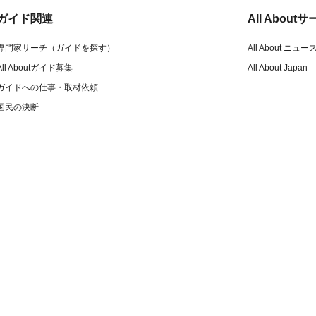
ガイド関連
All Abou
専門家サーチ（ガイドを探す）
All About ニュー
All Aboutガイド募集
All About Japan
ガイドへの仕事・取材依頼
国民の決断