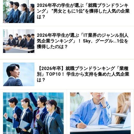
2026年卒の学生が選ぶ「就職ブランドランキ
「公務員はクリエイティブさが無い！」
ング」 “男女ともに1位”を獲得した人気の企業
「公務員では成長できない！」
は？
と勝手に決め付けていないだろうか。公務員の良さを見
2026年卒学生が選ぶ「IT業界のジャンル別人
逃してはいないだろうか。
気企業ランキング」！ Sky、グーグル…1位を
獲得したのは？
私はずっと民間企業（14年間）。しかし、2年半前から
公立の大学勤務なので、毎日公務員と接している。一
【2026年卒】就職ブランドランキング「業種
応、両方を見比べた知見なので、少しは参考になると思
別」TOP10！ 学生から支持を集めた人気企業
は？
う（鵜呑みはしないでね）。伝えたいことは、
「公務員の良さを見逃すな、そして今こそチャンス
だ！」
ということだ。