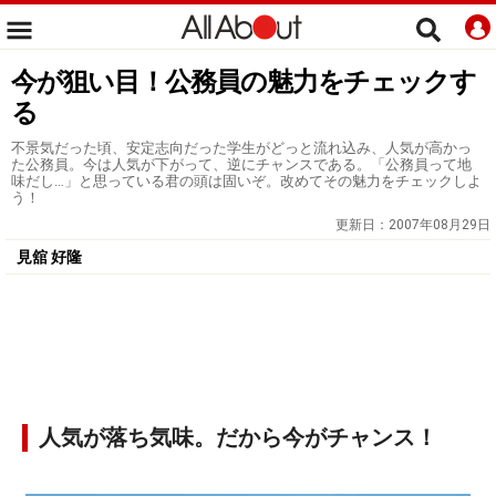
今が狙い目！公務員の魅力をチェックす
る
不景気だった頃、安定志向だった学生がどっと流れ込み、人気が高かっ
た公務員。今は人気が下がって、逆にチャンスである。「公務員って地
味だし…」と思っている君の頭は固いぞ。改めてその魅力をチェックしよ
う！
更新日：
2007年08月29日
見舘 好隆
人気が落ち気味。だから今がチャンス！