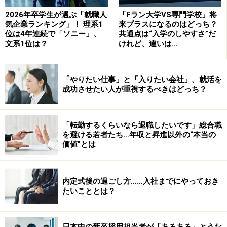
2026年卒学生が選ぶ「就職人
「Fラン大学VS専門学校」将
気企業ランキング」！ 理系1
来プラスになるのはどっち？
※次のページで、
公務員の仕事って、結構面白い？
こと
位は4年連続で「ソニー」、
共通点は“入学のしやすさ”だ
を知る！
文系1位は？
けれど、違いは…
※記事内容は執筆時点のものです。最新の内容をご確認くださ
い。
「やりたい仕事」と「入りたい会社」、就活を
成功させたい人が重視するべきはどっち？
次のページへ
1
/
3
「転勤するくらいなら退職したいです」総合職
を避ける若者たち…年収と昇進以外の“本当の
価値”とは
内定式後の過ごし方……入社までにやっておき
たいこととは？