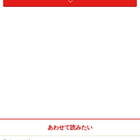
学の法学部生に対して初めて実施した就職志望先調査の
結果でも、第1位法科大学院（35.2％）、第2位民間企業
（34.6％）を大きく下回る第3位（13.6％）であった。
バブル崩壊後、長くデフレとなり、学生は「民間企業よ
り公務員のほうが安定している！」と思い、公務員人気
が高まった。しかし、最近景気が復活、民間企業の採用
枠が急激に拡がった。結果、仕事も華やかで、給料など
の待遇もいい民間へ流れてしまったようだ。最近の公務
員の不祥事も要因の一つかもしれない。
しかし、さて。
公務員は民間企業に比べ、そんなに魅力の無い職場だろ
うか。
あわせて読みたい
「公務員は地味だ！」