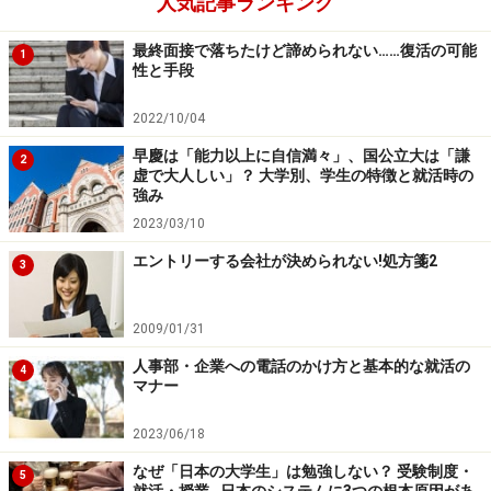
人気記事ランキング
最終面接で落ちたけど諦められない……復活の可能
1
性と手段
2022/10/04
早慶は「能力以上に自信満々」、国公立大は「謙
2
虚で大人しい」？ 大学別、学生の特徴と就活時の
強み
2023/03/10
エントリーする会社が決められない!処方箋2
3
2009/01/31
人事部・企業への電話のかけ方と基本的な就活の
4
マナー
2023/06/18
なぜ「日本の大学生」は勉強しない？ 受験制度・
5