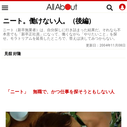
ニート。働けない人。（後編）
ニート（新卒無業者）は、自分探しに行き詰まった結果だ。それなら不
本意でも「新卒正社員」になって、働くながら「やりたいこと」を探
せ。モラトリアムを延長したところで、答えは決してみつからない。
更新日：
2004年11月08日
見舘 好隆
「ニート」 無職で、かつ仕事を探そうともしない人