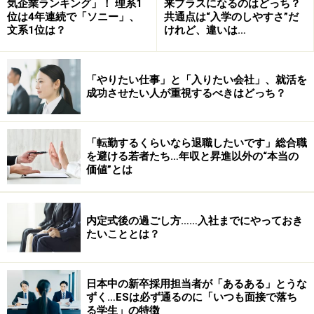
気企業ランキング」！ 理系1
来プラスになるのはどっち？
次のページへ
1
/
4
位は4年連続で「ソニー」、
共通点は“入学のしやすさ”だ
文系1位は？
けれど、違いは…
「やりたい仕事」と「入りたい会社」、就活を
成功させたい人が重視するべきはどっち？
「転勤するくらいなら退職したいです」総合職
を避ける若者たち…年収と昇進以外の“本当の
価値”とは
内定式後の過ごし方……入社までにやっておき
たいこととは？
日本中の新卒採用担当者が「あるある」とうな
ずく…ESは必ず通るのに「いつも面接で落ち
る学生」の特徴