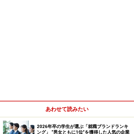
＜前編＞
働く自分に対する自信の欠如
就職活動からの離脱・第一段階「就職活動以前」
就職活動からの離脱・第二段階「就職活動スタート
時」
就職活動からの離脱・第三段階「就職活動途中」
あわせて読みたい
※次のページで、
就職活動からの離脱・第四段階「就職
2026年卒の学生が選ぶ「就職ブランドランキ
ング」 “男女ともに1位”を獲得した人気の企業
活動終盤」
を考察する。