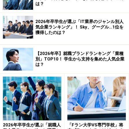
は？
2026年卒学生が選ぶ「IT業界のジャンル別人
気企業ランキング」！ Sky、グーグル…1位を
獲得したのは？
※今回は、大学新卒からニートに至るケースをテ
ーマにしていています。大卒以外（中卒や高
卒、そして一旦社会人になってから）でもニー
【2026年卒】就職ブランドランキング「業種
別」TOP10！ 学生から支持を集めた人気企業
トになるケースはあります。
は？
※
写真提供：FotoStyles
※記事内容は執筆時点のものです。最新の内容をご確認くださ
い。
2026年卒学生が選ぶ「就職人
「Fラン大学VS専門学校」将