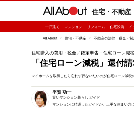
住宅・不動産
一戸建て
マンション
リフォーム
住宅設備
イ
All About
住宅・不動産
不動産の法律・税金・制
住宅購入の費用・税金
／確定申告・住宅ローン減
「住宅ローン減税」還付請求
マイホームを取得したら忘れず行ないたいのが住宅ローン減税
平賀 功一
賢いマンション暮らし ガイド
マンションに精通したガイドが、上手な住まい方