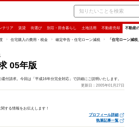
ンテリア
賃貸
街選び
別荘・田舎暮らし
土地活用
不動産売却
不動産
度
住宅購入の費用・税金
確定申告・住宅ローン減税
「住宅ローン減税」
税
 05年版
の還付請求。今回は「平成16年分完全対応」で詳細にご説明いたします。
更新日：2005年01月27日
に関する情報をお伝えします！
プロフィール詳細
執筆記事一覧