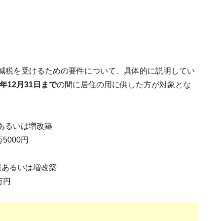
ン減税を受けるための要件について、具体的に説明してい
年12月31日まで
の間に居住の用に供した方が対象とな
居あるいは増改築
000円
入居あるいは増改築
万円