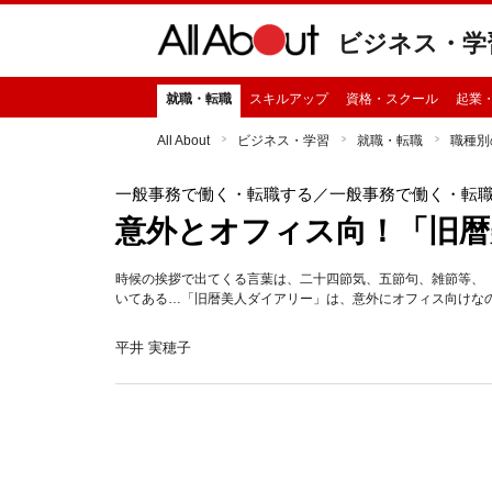
ビジネス・学
就職・転職
スキルアップ
資格・スクール
起業
All About
ビジネス・学習
就職・転職
職種別
一般事務で働く・転職する
／一般事務で働く・転
意外とオフィス向！「旧暦
時候の挨拶で出てくる言葉は、二十四節気、五節句、雑節等、
いてある…「旧暦美人ダイアリー」は、意外にオフィス向けな
平井 実穂子