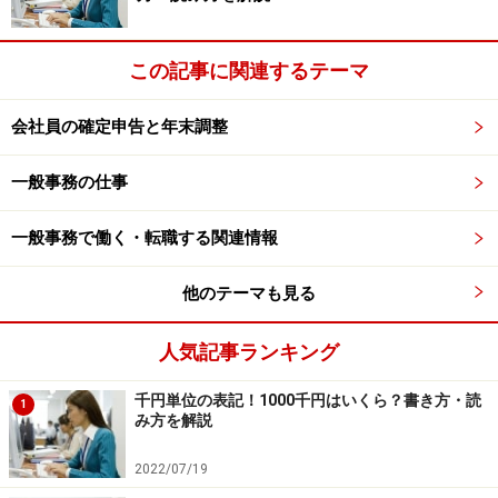
とはいえ、事務担当者が資料作成を依頼される場合、そ
この記事に関連するテーマ
の資料の持つ「意味」や、その資料の用途を説明されな
い場合も多い。
会社員の確定申告と年末調整
経理知識がなくても、資料作成を担当している場合もあ
りますよね。
一般事務の仕事
一般事務で働く・転職する関連情報
タテヨコの計算と、個々の数値…どちらが重要なのか…。
他のテーマも見る
「この資料千円単位にして」と指示された時は、あらか
じめ確認してから取り掛かる方がいいでしょう。
人気記事ランキング
■
エクセルでの資料作成に役立つ
千円単位の表記！1000千円はいくら？書き方・読
1
み方を解説
2022/07/19