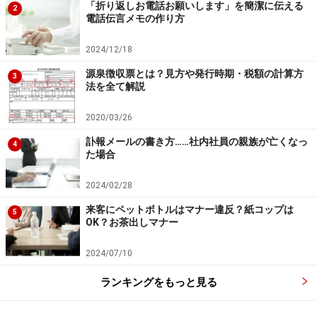
「折り返しお電話お願いします」を簡潔に伝える
2
電話伝言メモの作り方
2024/12/18
源泉徴収票とは？見方や発行時期・税額の計算方
3
法を全て解説
2020/03/26
訃報メールの書き方……社内社員の親族が亡くなっ
4
た場合
2024/02/28
来客にペットボトルはマナー違反？紙コップは
5
OK？お茶出しマナー
2024/07/10
ランキングをもっと見る