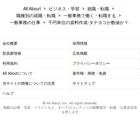
>
>
>
All About
ビジネス・学習
就職・転職
>
>
職種別の就職・転職
一般事務で働く・転職する
>
一般事務の仕事
千円単位の資料作成-タテヨコか数値か？-
会社概要
採用情報
投資家情報
広告掲載
利用規約
プライバシーポリシー
合計のやり方は?≫
SUM関数で合計一発表示！
(パソコン
スキルの初歩・資格/ガイド記事)
All Aboutについて
著作権・商標・免責
エクセルの関数って何?
当サイトの情報についての注意
サイトマップ
(Excelの使い方/ガイド記事)
ヘルプ
© All About, Inc. All rights reserved.
掲載の記事・写真・イラストなど、すべてのコンテンツの無断複写・転載・公衆送信等
を禁じます