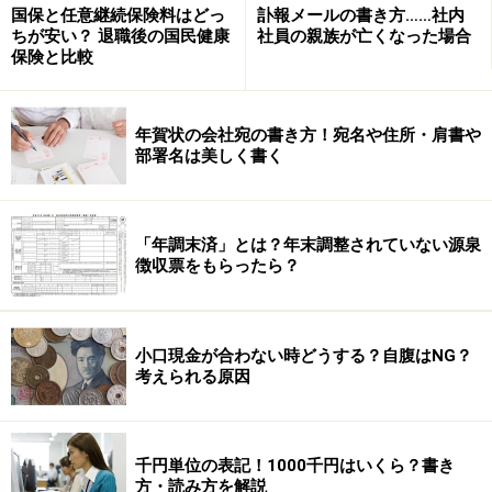
国保と任意継続保険料はどっ
訃報メールの書き方……社内
ちが安い？ 退職後の国民健康
社員の親族が亡くなった場合
保険と比較
ですが、数値を生かした場合、この資料だけ見ると、計
算が合わない、ということになります。「タテヨコが一
年賀状の会社宛の書き方！宛名や住所・肩書や
部署名は美しく書く
致していない！」と言われるかも。
どっちにすればいいのか…。
「年調末済」とは？年末調整されていない源泉
どちらが重要か、確認して使い分ける
徴収票をもらったら？
ちなみに、会計ソフトなど、単位を変えて表示できるも
ので試してみると、単位を千円や、百万円に変えた場
小口現金が合わない時どうする？自腹はNG？
合、個々の数値を生かし、合計や差引の式は無視される
考えられる原因
ことが多いようです。
やはり、「売上高」や「経常利益」などの重要な数値
が、単位を変えることで変わってしまうというのは困る
千円単位の表記！1000千円はいくら？書き
方・読み方を解説
のです…。