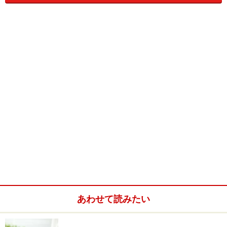
「今月売上1億いったハズじゃない！どういうこと！」
…たった28円で大台に乗った、とはいえ、1億は1億。
「四捨五入して合計したら下がっちゃうんです」という
ワケにはいかないですよね…。
タテヨコか、数値か?
売上高が下るなんてダメ！それなら、今回の例でいえ
ば、
円単位の資料では合計式が入っているセルにも、千円単
位の方では、合計式ではなく、各社同様、四捨五入の式
を入れておく方が良いということになりますね。
あわせて読みたい