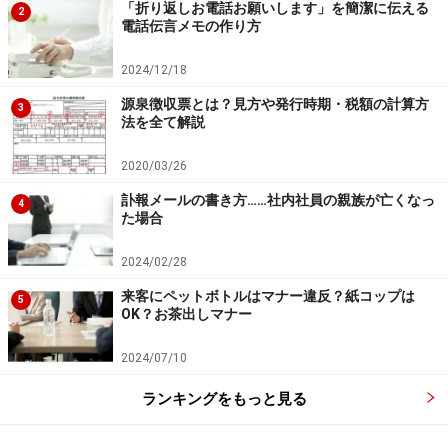
「折り返しお電話お願いします」を簡潔に伝える
2
電話伝言メモの作り方
「材料費」
2024/12/18
「労務費」
「経費」
源泉徴収票とは？見方や発行時期・税額の計算方
3
法を全て解説
の3つに分けて計算します。
2020/03/26
訃報メールの書き方……社内社員の親族が亡くなっ
4
「材料費」
は、お弁当に使われる食材のように、製品を
た場合
作るために直接必要なものをいいます。
2024/02/28
肉や野菜、米だけでなく、使い捨てなら、容器やお箸の
コストも考えなければいけません。
来客にペットボトルはマナー違反？紙コップは
5
OK？お茶出しマナー
「労務費」
は、その製品を作るために必要な人件費で
2024/07/10
す。
ランキングをもっと見る
調理するために人を雇うなら、給与や社会保険料がかか
ります。派遣社員を雇えば、派遣会社に支払う額が原価