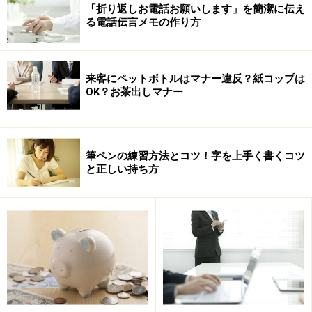
「折り返しお電話お願いします」を簡潔に伝え
る電話伝言メモの作り方
来客にペットボトルはマナー違反？紙コップは
OK？お茶出しマナー
ここで言うところの「原価」とは、材料費のことをさし
ていると考えられますが、美味しいお弁当を作るため
筆ペンの練習方法とコツ！字を上手く書くコツ
に、「50％も原価使っている！」というのがウリになる
と正しい持ち方
くらいですから、一般的にはもっと低い。
創立80周年記念として、高い原価率を許すにしても、
50％が上限と考えれば、500円で販売するために、かけ
られる原価は
250円
。
豪華な内容からして「そりゃムリだ」と、その後の展開
を期待?していましたが、9話で、品数を少なくすること