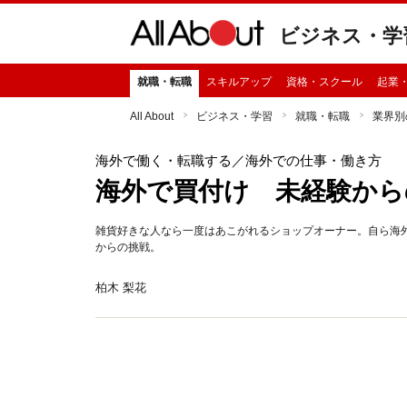
ビジネス・学
就職・転職
スキルアップ
資格・スクール
起業
All About
ビジネス・学習
就職・転職
業界別
海外で働く・転職する
／海外での仕事・働き方
海外で買付け 未経験から
雑貨好きな人なら一度はあこがれるショップオーナー。自ら海
からの挑戦。
柏木 梨花