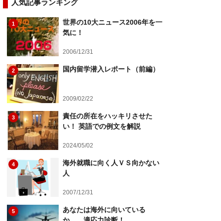
人気記事ランキング
世界の10大ニュース2006年を一
1
気に！
2006/12/31
国内留学潜入レポート（前編）
2
2009/02/22
責任の所在をハッキリさせた
3
い！ 英語での例文を解説
2024/05/02
海外就職に向く人ＶＳ向かない
4
人
2007/12/31
あなたは海外に向いている
5
か……適応力診断！