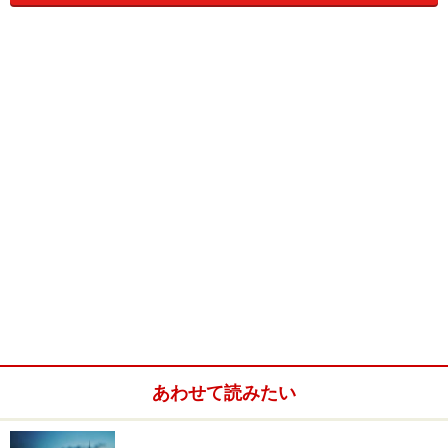
個人につく秘書の場合、上司のスケジュール管理、来訪
者の接待、通訳、翻訳、書類作成、会議やパーティーの
準備などが仕事になります。また、特に外国人の上司の
場合、会社の中の業務に限らず、病院の予約や子供の学
校に関する処理などプライベートな面のサポートも期待
されます。
また、言われたことを言われたようにやる、というより
は、与えられた仕事をどう効率よく処理するか、いかに
最適の方法を見つけるか、という実現のプロセスが評価
される仕事です。
あわせて読みたい