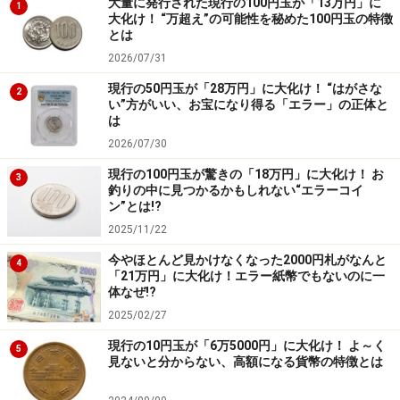
大量に発行された現行の100円玉が「13万円」に
1
大化け！ “万超え”の可能性を秘めた100円玉の特徴
ているのでは、との指摘もあります。各省庁に任されて
とは
いるのは、財務省も国会も、一般会計予算だけでキャパ
2026/07/31
シティオーバーになってしまい、特別会計まで管轄する
現行の50円玉が「28万円」に大化け！ “はがさな
2
ほどの余裕がないといった理由のようです。
い”方がいい、お宝になり得る「エラー」の正体と
は
しかし、特別会計の予算規模は、重複分を除くと一般会
2026/07/30
計の倍ほどの金額です。厳密に言えば、そのうち半分は
現行の100円玉が驚きの「18万円」に大化け！ お
3
釣りの中に見つかるかもしれない“エラーコイ
国債の償還に充てられているため、実質、一般会計と同
ン”とは!?
じ金額程度なのですが、いずれにしろ、国民にとっては
2025/11/22
無視できない規模なのです。
今やほとんど見かけなくなった2000円札がなんと
4
「21万円」に大化け！エラー紙幣でもないのに一
体なぜ!?
具体的には、財政融資資金、厚生保険、外国為替、国債
2025/02/27
整理基金、労働保険、国民年金、産業投資、道路整備、
国有林野事業などの特別会計が存在します。名称を聞け
現行の10円玉が「6万5000円」に大化け！ よ～く
5
見ないと分からない、高額になる貨幣の特徴とは
ば、身近なお金で国民生活に欠かせない会計だというこ
とがわかるでしょう。