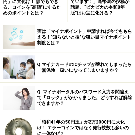
円」に大化け！ 誰でもでき
ています！」造幣局の投稿が
る、コインを“高値”にするた
話題。“ピカピカの令和8年
めのポイントとは？
版”はお宝に化ける？
発掘されたとはいえ、それまでうずめかくされていた埋
実は「マイナポイント」申請すれば今でももら
蔵金です。いったいどのぐらいの額が埋蔵されているの
える！“知らないと損”な狙い目マイナポイント
制度とは？
か、客観的な数字は定かではありません。確実に掘り出
せる額は15兆円とも言われていますが、高橋洋一氏の著
書によれば、町村派の清和政策研究会では50兆円の埋蔵
Q.マイナカードのICチップが壊れてしまったら
「無保険」扱いになってしまいますか？
金があると明言したそうです。
何かと話題に上る「霞が関の埋蔵金」。国家予算につい
Q. マイナポータルのパスワード入力を間違え
ておさらいすると共に、かつて埋蔵金と呼ばれていたお
て「ロック」がかかりました。どうすれば解除
できますか？
金について、理解しておきましょう。
一般会計、特別会計とは
「昭和41年の50円玉」が2万2000円に大化
け！ エラーコインではなく発行枚数も多いの
国の予算には、一般会計と特別会計があります。
に一体なぜ？