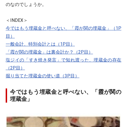
のなのでしょうか。
＜INDEX＞
今ではもう埋蔵金と呼べない、「霞が関の埋蔵金」（1P
目）
一般会計、特別会計とは（1P目）
「霞が関の埋蔵金」は裏会計か？（2P目）
塩ジイの「すき焼き発言」で知れ渡った、埋蔵金の存在
（2P目）
掘り当てた埋蔵金の使い道（3P目）
今ではもう埋蔵金と呼べない、「霞が関の
埋蔵金」