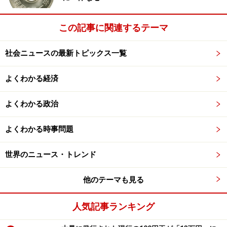
一般会計とは、国の基本政策に使われるお金のことで
この記事に関連するテーマ
す。通常、毎年の予算として年度の始まる直前に国会で
社会ニュースの最新トピックス一覧
決められます。一般会計のうちの主な収入は、国民の税
金収入と国債発行によって集められたお金です。このお
よくわかる経済
金が国の事業のために振り分けられ、外交や社会資本の
整備、社会保障、警察、教育などに使われます。
よくわかる政治
この収入源はどこからか、そしていくら入ってくる見込
よくわかる時事問題
みで、使い途は何にいくらにするのかを決めるのが、毎
年の予算審議です。今まさに、国会で2009年度の予算案
世界のニュース・トレンド
を審議しているところです。
他のテーマも見る
一方、特別会計とは、各省庁が行う特定の事業に使われ
人気記事ランキング
るお金のことです。資金の運用はそれぞれの省庁で個別
に管理しているため、運用されたり無駄な使い方をされ