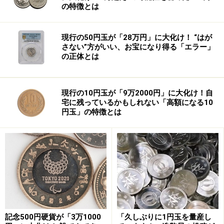
以前、特別会計のバランスシート（貸借対照表）は国民
の特徴とは
に公表されていませんでした。2007年に、元財務官僚だ
った高橋洋一氏が特別会計のバランスシート（貸借対照
現行の50円玉が「28万円」に大化け！ “はが
表）を公表したことで、「霞が関の埋蔵金」は発掘され
さない”方がいい、お宝になり得る「エラー」
の正体とは
たのです。
なので、実は、今では「霞が関の埋蔵金」は「埋蔵金」
現行の10円玉が「9万2000円」に大化け！自
とは言えなくなっています。
宅に残っているかもしれない「高額になる10
円玉」の特徴とは
記念500円硬貨が「3万1000
「久しぶりに1円玉を量産し