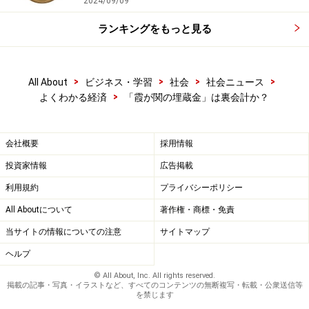
2024/09/09
ランキングをもっと見る
国民の身近なお金だというのに、「裏会計」などと悪く
言われることのある
特別会計。埋蔵金は、裏会計なのでしょうか。
次のペー
>
>
>
>
All About
ビジネス・学習
社会
社会ニュース
ジ
で見てみましょう。
>
よくわかる経済
「霞が関の埋蔵金」は裏会計か？
※記事内容は執筆時点のものです。最新の内容をご確認くださ
い。
会社概要
採用情報
投資家情報
広告掲載
次のページへ
1
/
2
利用規約
プライバシーポリシー
All Aboutについて
著作権・商標・免責
当サイトの情報についての注意
サイトマップ
ヘルプ
© All About, Inc. All rights reserved.
掲載の記事・写真・イラストなど、すべてのコンテンツの無断複写・転載・公衆送信等
を禁じます