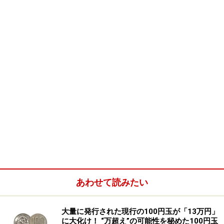
「霞が関の埋蔵金」と呼ばれるのは、各省庁が管理して
あわせて読みたい
いる国の予算、「特別会計」のうちの余剰金や積立金の
ことです。
大量に発行された現行の100円玉が「13万円」
に大化け！ “万超え”の可能性を秘めた100円玉