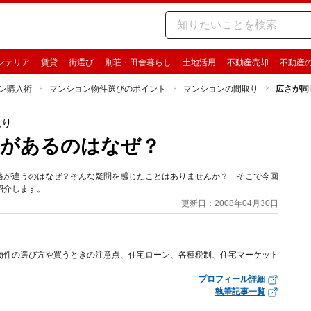
ンテリア
賃貸
街選び
別荘・田舎暮らし
土地活用
不動産売却
不動産
ン購入術
マンション物件選びのポイント
マンションの間取り
広さが同
取り
差があるのはなぜ？
格が違うのはなぜ？そんな疑問を感じたことはありませんか？ そこで今回
紹介します。
更新日：2008年04月30日
物件の選び方や買うときの注意点、住宅ローン、各種税制、住宅マーケット
プロフィール詳細
執筆記事一覧