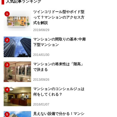
人気記事ランキング
ツインコリドール型やボイド型
1
って？マンションのアクセス方
式を解説
2019/08/29
マンションの間取りの基本:中廊
2
下型マンション
2014/01/30
マンションの将来性は「階高」
3
で決まる
2013/09/26
マンションのコンシェルジュは
4
何をしてくれる？
2016/01/07
見えない設備で分かる！マンシ
5