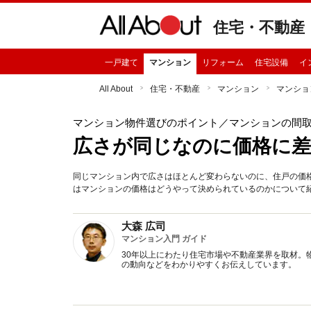
住宅・不動産
一戸建て
マンション
リフォーム
住宅設備
イ
All About
住宅・不動産
マンション
マンショ
マンション物件選びのポイント
／マンションの間
広さが同じなのに価格に
同じマンション内で広さはほとんど変わらないのに、住戸の価
はマンションの価格はどうやって決められているのかについて
大森 広司
マンション入門 ガイド
30年以上にわたり住宅市場や不動産業界を取材。
の動向などをわかりやすくお伝えしています。