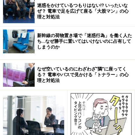
迷惑をかけているつもりはない!? いったいな
ぜ？ 電車で足を広げて座る「大股マン」の心
実は、Ｃ部長の会社はＢ部長の競合にあたります。そし
理と対処法
てＢ部長は競合との付き合いをとても嫌がっていまし
た。感情的になりやすい人だということもあり、Ａ君は
新幹線の荷物置き場で「迷惑行為」を働く人た
Ｃ部長との付き合いを言えずにいたのです。
ち…なぜ勝手に置いてはいけないのに占有して
しまうのか
Ｃ部長と一緒にいるＡ君をみて、Ｂ部長はご立腹！
なぜ空いているのにわざわざ“隣”に座ってく
さて、あなたならどうしますか？
る？ 電車やバスで見かける「トナラー」の心
理と対処法
この場合は、現場を押さえられてしまったのと同じ。知
らなかったとは言えません。きっぱりと認めて謝るしか
ない場面です。Ｃ部長には簡単に事情を話して、Ｂ部長
への対策をとりましょう。
●対処方法