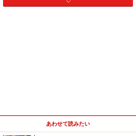
ましょう
やったことは自分ですっぱり認めて、しっかりと謝る。
浮気の現場を見られた、など言い訳できない状態だとし
かたありません。相手に誠意を持って謝りましょう。
許してもらえるか、もらえないかは、相手の性格やどの
ように人間関係が出来ているかによるでしょうが、ビジ
ネスシーンでも同じことが言えます。
Ａ君の場合をみてみましょう。
■状況
普段からお付き合いのある取引先のＢ部長。Ａ君好感を
持って、よく仕事も発注をしてくれます。
あわせて読みたい
ある日、別の取引先のＣ部長と一緒に出席したパーティ
会場で、ばったりＢ部長に会ってしまいました。