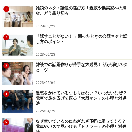
雑談のネタ・話題の選び方！親戚や義実家への帰
1
省、どう乗り切る
2024/03/23
「話すことがない！ 」困ったときの会話ネタと話
2
し方のポイント
2023/06/23
雑談での話題作りが苦手な方必見！ 話が弾むネタ
3
とコツ
2023/02/04
迷惑をかけているつもりはない!? いったいなぜ？
4
電車で足を広げて座る「大股マン」の心理と対処
法
2025/04/29
なぜ空いているのにわざわざ“隣”に座ってくる？
5
電車やバスで見かける「トナラー」の心理と対処
法