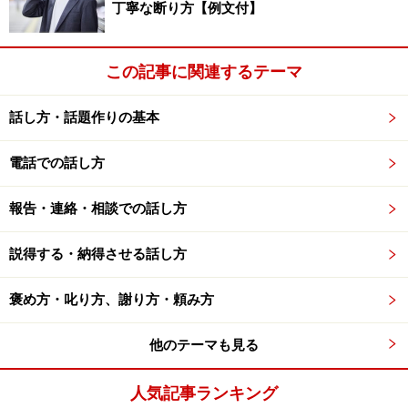
丁寧な断り方【例文付】
男女の浮気のように、仕事でも理性では解決できない部
分が多くあります。普段からのお付き合いを上手にし
この記事に関連するテーマ
て、信頼関係ができていれば一度くらいは許してくれる
かもしれません。
話し方・話題作りの基本
次のページ
で、失った信頼を取り戻し、関係を修復する
電話での話し方
ためのポイントをご紹介します。
報告・連絡・相談での話し方
※記事内容は執筆時点のものです。最新の内容をご確認くださ
い。
説得する・納得させる話し方
次のページへ
1
/
2
褒め方・叱り方、謝り方・頼み方
他のテーマも見る
人気記事ランキング