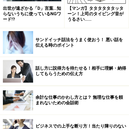
「Ｂ部長、きちんとご説明せずに申し訳ありません。実
出世が遠ざかる「D」言葉…知
【マンガ】タタタタタタッタ
らないうちに使っているNGワ
ーン！上司のタイピング音が
は別にお取引をさせていただいたのですが、言い出せず
ード!?
うるさい……
におりました。
Ｂ部長にはお世話になり、とても大切に思っております
が、まだまだ取引先を広げないといけなく、Ｃ部長から
サンドイッチ話法をうまく使おう！ 悪い話を
伝える時のポイント
も仕事を頂きました。事前にお話しをせず、本当に不愉
快な思いをさせてしまい、申し訳ありませんでした」
話し方に説得力を待たせる！相手に理解・納得
相手の性格と、日頃のお付き合いによるでしょうが、感
してもらうための伝え方
情的なタイプの人だと、どんなに謝ってもなかなか許し
てくれないことも。それでも、下手に言い訳じみたこと
を言わずに、その場でしっかりと謝ることが大切。
余計な仕事のかわし方とは？ 無理な仕事を頼
まれないための会話術
そうでないタイプの人でも内心は同じ。その場でうまく
謝ることが出来なかったら、早い時期に会社を訪ねてし
っかりとお詫びをしたほうがいいですね。
ビジネスでの上手な断り方！当たり障りのない