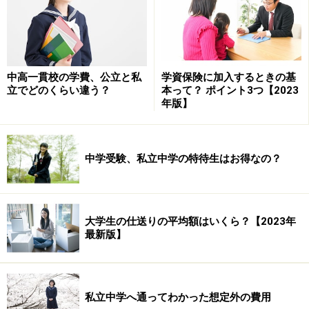
また、
アメリカのドラマを見ていると、高校在学中に奨
学金を得る努力をしているエピソード
によく出会いま
す。普通の家庭に育つ若者が、学費を自分で工面して大
学教育を受け、親以上の年収を得られるキャリアを目指
中高一貫校の学費、公立と私
学資保険に加入するときの基
しているシーンが当たり前のように描かれていることに
立でどのくらい違う？
本って？ ポイント3つ【2023
は日本人として考えされられます。
年版】
奨学金は、成績優秀者に支給され返済が不要であるもの
（給付奨学金）と、一定期間を経て（例えば卒業後な
中学受験、私立中学の特待生はお得なの？
ど）、返済が必要になるものがあります（貸与奨学
金）。日本では給付型の奨学金は少なく、多くは貸与型
です。つまり、いつかは返さなくてはいけないわけで
大学生の仕送りの平均額はいくら？【2023年
最新版】
す。
→奨学金は優遇された「借金」である 次ページへ
私立中学へ通ってわかった想定外の費用
※記事内容は執筆時点のものです。最新の内容をご確認くださ