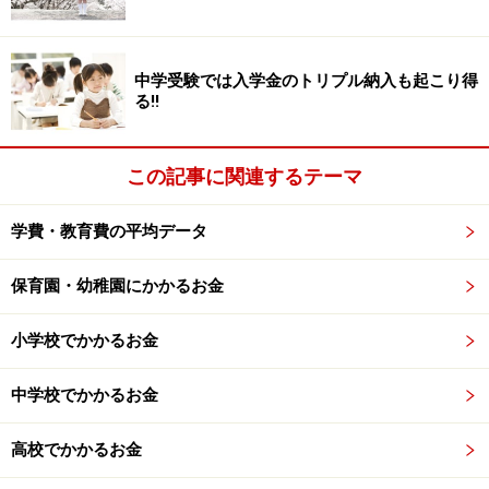
い。
本記事の内容は一般的な情報提供を目的としており、特定の金融
商品や投資行動を推奨するものではありません。
投資や資産運用に関する最終的なご判断はご自身の責任において
中学受験では入学金のトリプル納入も起こり得
行ってください。
る!!
掲載情報の正確性・完全性については十分に配慮しております
が、その内容を保証するものではなく、これに基づく損失・損害
などについて当社は一切の責任を負いません。
最新の情報や詳細については、必ず各金融機関やサービス提供者
この記事に関連するテーマ
の公式情報をご確認ください。
学費・教育費の平均データ
次のページへ
1
/
3
保育園・幼稚園にかかるお金
小学校でかかるお金
中学校でかかるお金
高校でかかるお金