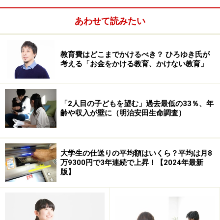
あわせて読みたい
教育費はどこまでかけるべき？ ひろゆき氏が
考える「お金をかける教育、かけない教育」
「2人目の子どもを望む」過去最低の33％、年
齢や収入が壁に（明治安田生命調査）
日本の近代を代表する偉人でも、学費を援助してもらえ
大学生の仕送りの平均額はいくら？平均は月8
ることが大きな人生の分岐点になっていることがありま
万9300円で3年連続で上昇！【2024年最新
す。例えば野口英世などは地元の名士の先生の援助によ
版】
り医者になることができました。
学費の援助が社会にと
っても重要である
ことが分かります。