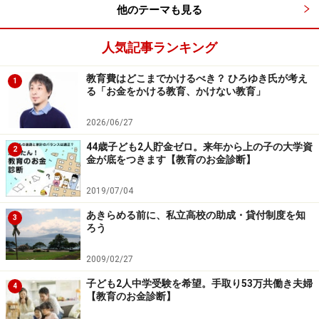
他のテーマも見る
人気記事ランキング
教育費はどこまでかけるべき？ ひろゆき氏が考え
1
る「お金をかける教育、かけない教育」
2026/06/27
44歳子ども2人貯金ゼロ。来年から上の子の大学資
2
金が底をつきます【教育のお金診断】
2019/07/04
あきらめる前に、私立高校の助成・貸付制度を知
3
ろう
2009/02/27
子ども2人中学受験を希望。手取り53万共働き夫婦
4
【教育のお金診断】