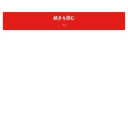
奨学金の存在はきわめて重要である
奨学金の制度そのものは近代社会において重要な要素
で
続きを読む
す。頭が良いが家庭に学校に通わせるだけの財力がない
ことで、その能力が活かされないことは、個人にとって
も社会にとっても大きな損失になるからです。格差をす
べて解消することは不可能ですが、
教育機会の格差は見
過ごされるべきではありません
。
教育を受ける機会について少しでもその格差を縮小させ
るための仕掛けとして考えられるアプローチの一つが奨
学金ということになります。これにより家庭に財力がな
い（あるいは親族がいない）人でも学校に通い高等教育
を受けられるわけです。