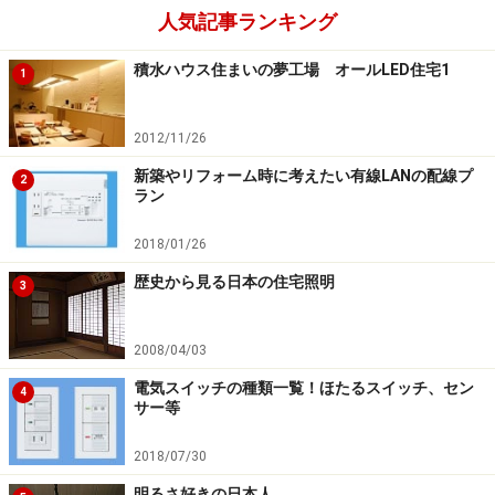
人気記事ランキング
積水ハウス住まいの夢工場 オールLED住宅1
1
2012/11/26
新築やリフォーム時に考えたい有線LANの配線プ
2
ラン
2018/01/26
歴史から見る日本の住宅照明
3
2008/04/03
電気スイッチの種類一覧！ほたるスイッチ、セン
4
サー等
2018/07/30
明るさ好きの日本人