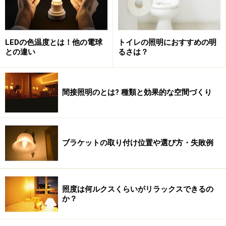
うちにさすが明るい太陽の日差しが恋しくなりました。
日照時間が短い地域では冬場に、顔面部だけでも人工照
明を一定時間当てる治療法も行われていて、成果が認め
LEDの色温度とは！他の電球
トイレの照明におすすめの明
られています。
との違い
るさは？
次の頁では、心身をリフレッシュさせる方法を考えてみ
間接照明のとは? 種類と効果的な空間づくり
ましょう。
※記事内容は執筆時点のものです。最新の内容をご確認くださ
い。
ブラケットの取り付け位置や選び方・失敗例
次のページへ
1
/
2
照度は何ルクスくらいがリラックスできるの
か？