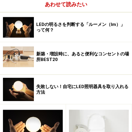
あわせて読みたい
LEDの明るさを判断する「ルーメン（lm）」
って何？
写真2.冬のルイジアナ美術館（デンマーク）
また人間の体には一日のリズム（生体リズム）があり、
体温やホルモンのバランスも変化しています。朝から日
新築・増設時に、あると便利なコンセントの場
中は明るい光の中で活動し、夕方から夜にかけては徐々
所BEST20
にあかりを落とし休息に入るのが、本来人間の体に合っ
た生活といえます。そのリズムが狂ってしまうと心身の
健康にひずみがでることになります。
失敗しない！自宅にLED照明器具を取り入れる
方法
北ヨーロッパの緯度の高い地域では、冬は日照時間が短
くうつ病や自殺が多いことは良く知られています。私も
冬至の頃に何回か北欧を訪れたことがありますが、午前
９時を過ぎてようやく日が昇り、午後の３時過ぎには暗
くなってしまうので、そのような光を何日か浴びている