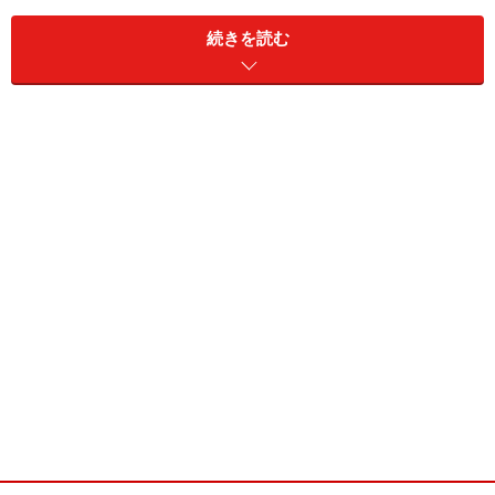
ります。
続きを読む
次の頁では、勉強とくつろぎのできる勉強部屋の照明に
ついてご紹介しています。
※記事内容は執筆時点のものです。最新の内容をご確認くださ
い。
次のページへ
1
/
2