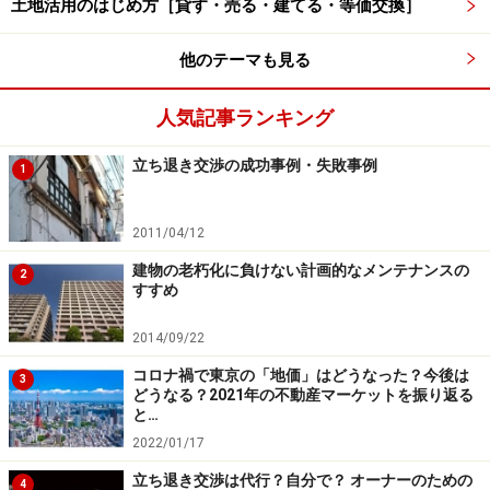
土地活用のはじめ方［貸す・売る・建てる・等価交換］
きるのですが、人の命は本当にわかりません。上記のよ
うに子供が先に、という例はまれだと思いますが、ご夫
他のテーマも見る
婦の場合では、相続税の見込みを計算するとき、万が一
配偶者が本人よりも先に亡くなり、配偶者控除を使えな
人気記事ランキング
い場合のことも、考慮しておくことをお勧めします。
立ち退き交渉の成功事例・失敗事例
1
国税庁の調査は厳格、ごまかしは利きませ
2011/04/12
ん
建物の老朽化に負けない計画的なメンテナンスの
2
すすめ
国税庁所管の税務署は、「持たざる人」から税金を搾り
取るよりも、「持てる人」からの方が徴収しやすいた
2014/09/22
め、徹底的に調査される場合があります。彼らは、相続
コロナ禍で東京の「地価」はどうなった？今後は
3
どうなる？2021年の不動産マーケットを振り返る
人すら気が付かないような財産の細部まで、なぜかきっ
と…
ちりと調べ上げてきます。
2022/01/17
立ち退き交渉は代行？自分で？ オーナーのための
4