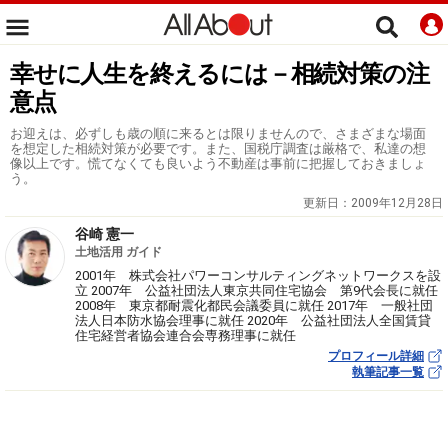
幸せに人生を終えるには－相続対策の注
意点
お迎えは、必ずしも歳の順に来るとは限りませんので、さまざまな場面
を想定した相続対策が必要です。また、国税庁調査は厳格で、私達の想
像以上です。慌てなくても良いよう不動産は事前に把握しておきましょ
う。
更新日：
2009年12月28日
谷崎 憲一
土地活用 ガイド
2001年 株式会社パワーコンサルティングネットワークスを設
立 2007年 公益社団法人東京共同住宅協会 第9代会長に就任
2008年 東京都耐震化都民会議委員に就任 2017年 一般社団
法人日本防水協会理事に就任 2020年 公益社団法人全国賃貸
住宅経営者協会連合会専務理事に就任
プロフィール詳細
執筆記事一覧