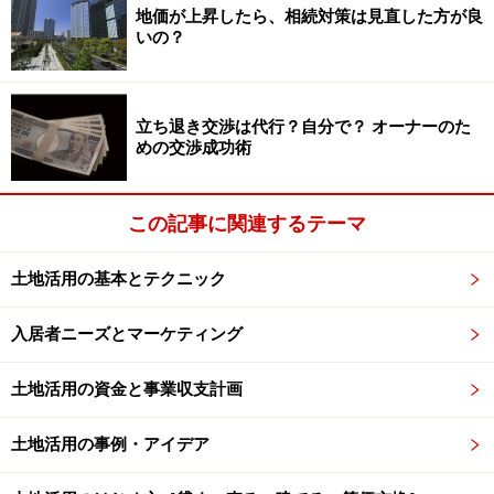
地価が上昇したら、相続対策は見直した方が良
与されていなかったということにして、課税対象からは
いの？
ずせないのでしょうか？」、と疑問を言葉にされまし
た。
立ち退き交渉は代行？自分で？ オーナーのた
通常は、贈与された人がそのことを認識し、贈与された
めの交渉成功術
人が自由に使える状態でなければ、税務署は贈与とは認
めてくれません。相続が発生した際に、贈与の非課税枠
この記事に関連するテーマ
の対象からはずされてしまいます。
土地活用の基本とテクニック
しかし税理士からは、「長期にわたって贈与を偽って息
子に移転した資産を、いまさら『実は親のお金でした』
入居者ニーズとマーケティング
と言っても、証明することが難しく認めてもらえませ
土地活用の資金と事業収支計画
ん」と言われてしまいました。更に憔悴する姿は痛々し
く、気の毒でした。
土地活用の事例・アイデア
お迎えが、歳の順番に来るのなら計画的な納税を準備で