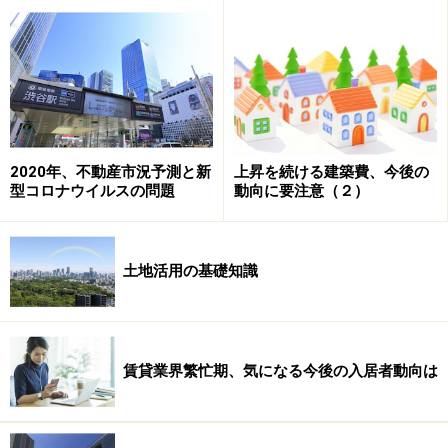
え」がやってきます。しかし必ずしも歳の順に来るとは
限らないのです。
女性オーナーは10年以上にわたり、相続税対策として、
あの手この手を使って財産を少しずつ息子に移されてい
ました。息子に内緒で息子名義の預金も積み立てていま
2020年、不動産市況予測と新
上昇を続ける建築費、今後の
した。息子の遺産は、息子が自分で貯めた分も含めて、
型コロナウイルスの問題
動向に要注意（２）
約8,000万円の現預金と、評価額約5,000万円の不動産で
した。
土地活用の基礎知識
良縁に恵まれず独身だったため、配偶者控除もなく、親
が相続を受けて相続税を支払うという最悪の結果となり
ました。
賃貸業界繁忙期、気になる今後の入居者動向は
女性オーナーは、息子に内緒だった預金について、「こ
の口座は、私が勝手に預金したものなので、実際には贈