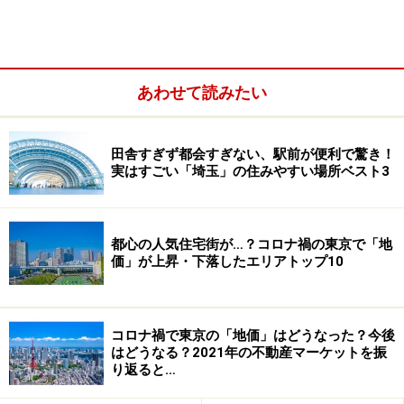
お迎えは、必ずしも歳の順に来るとは限り
あわせて読みたい
ません
家族の死……。長い闘病生活の末であったり、老衰であっ
田舎すぎず都会すぎない、駅前が便利で驚き！
たり、不慮の事故であったり……。たとえ覚悟していた場
実はすごい「埼玉」の住みやすい場所ベスト3
合でも、しばらくは悲しみで呆然とされことでしょう。
都心の人気住宅街が…？コロナ禍の東京で「地
「もう涙も出ません。悲しすぎると、思考って止まるの
価」が上昇・下落したエリアトップ10
ですね。」
70歳半ばの女性オーナーさんが、本当に寂しそうに呟き
コロナ禍で東京の「地価」はどうなった？今後
ました。彼女の一人息子が、癌で１週間前に亡くなられ
はどうなる？2021年の不動産マーケットを振
り返ると…
たのです。余命1年との告知を受けていたのですが、5か
月ほどで亡くなられてしまいました。人には必ず「お迎