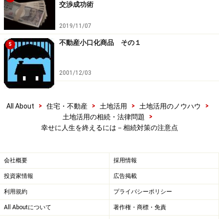
ある几帳面なオーナーさんで、「相続税で修正申告を求
交渉成功術
められるのは恥だから、正直に完璧な申告をしたい」と
2019/11/07
おっしゃる素敵な方がおられました。充分に注意して申
告されたのですが、やはり気が付かないミスや解釈上の
不動産小口化商品 その１
5
違いによる申告漏れなどがあり、2箇所ほど修正を指摘
されたそうです。
2001/12/03
また、別のオーナーさんは、父が家族に言わずに内緒で
>
>
>
>
All About
住宅・不動産
土地活用
土地活用のノウハウ
しまい込んでいた大量の国債や金（きん）を申告後に指
>
土地活用の相続・法律問題
摘され、数千万円という多額の追徴を受けました。
幸せに人生を終えるには－相続対策の注意点
国税庁の方々は舌を巻くほど優秀です。ちよっとした申
会社概要
採用情報
告漏れやごまかしには慣れており、すべてにおいて先回
投資家情報
広告掲載
りしていますので、正しく申告することが一番だと考え
利用規約
プライバシーポリシー
ます。
All Aboutについて
著作権・商標・免責