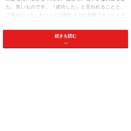
た、良いものです。『成功した』と言われることと、
『幸せだった』というのは似たような言葉であってもず
いぶん違います。成功とは、周りが「この人は成功し
た」と思うことであって、幸せとは本人が感じることだ
続きを読む
と思います。ですから、周りから「幸せな人ね」と言わ
れることは、またちょっとニュアンスが違ってきます
ね。やはり、成功して幸せになることが一番です。