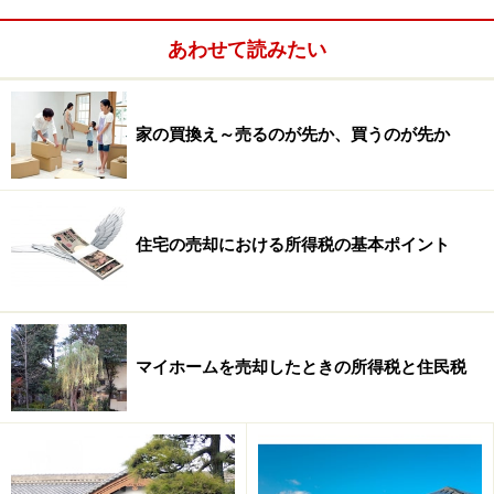
■一般媒介のいいところ
あわせて読みたい
また、急いでいない！時間が掛かってもいいから最高値
で絶対に売りたい！そういう方には、
一般媒介
でも悪く
家の買換え～売るのが先か、買うのが先か
はありません。複数の依頼先を競争させて、高い方を選
ぶと言う選択の主体性を握っているわけですから、専属
専任のときのような「あなた任せ」の不安はありませ
ん。ただ、自分の物件評価に対する過信がありすぎては
住宅の売却における所得税の基本ポイント
悪循環におちいります。本人以外の他人や潜在客にとっ
てまったく魅力のない物件価格であっては、ただ時間の
無駄と言うものです。時間をかけて高く売れる時代では
ありません。
マイホームを売却したときの所得税と住民税
※記事内容は執筆時点のものです。最新の内容をご確認くださ
い。