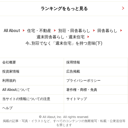
いと思うようなことでも、疑問点などをぶつけてみまし
ランキングをもっと見る
ょう。他愛もない質問ほど、その答え方で、いろいろ分
かってくると思います」
>
>
>
>
All About
住宅・不動産
別荘・田舎暮らし
田舎暮らし
>
週末田舎暮らし・週末住宅
建築家や工務店によって週末住宅に対する設計の考え方
今､別荘でなく「週末住宅」を持つ意味(下)
は違うと思いますが、
鈴木さんの場合、どう考えて施主
と接している
のでしょうか？
会社概要
採用情報
※記事内容は執筆時点のものです。最新の内容をご確認くださ
い。
投資家情報
広告掲載
利用規約
プライバシーポリシー
All Aboutについて
著作権・商標・免責
次のページへ
1
/
2
当サイトの情報についての注意
サイトマップ
ヘルプ
© All About, Inc. All rights reserved.
掲載の記事・写真・イラストなど、すべてのコンテンツの無断複写・転載・公衆送信等
を禁じます