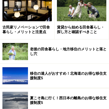
めるのではなく、1年を通してその場所に何度も足を運
んでみることから始めてはいかがでしょうか。周辺の建
物の状況や街の様子を見たり、自然の移り変わりを体感
していくと、自分たちの求める場所かどうか分かると思
古民家リノベーションで田舎
賃貸から始める田舎暮らし・
います。オンシーズンとオフシーズンではお店の開き具
暮らし・メリットと注意点
探し方と確認すべきこと
合も変わってきますからね」
「積雪のあるエリアなら、道路の雪かき状況とか（町や
老後の田舎暮らし・地方移住のメリットと落と
し穴
市で除雪あるいは別荘地だったら、その管理者が行うこ
とが多い）、雪が積もっても現地まで車で入りやすいと
ころなど、冬でないと現実が分からないでしょうし、風
移住の達人がおすすめ！北海道のお得な移住支
の強いエリアもしかり。本来は1年を通じて、24時間通
援制度5
じて見たいもの。せめて、夏と冬、午前と午後といった
感じで」
夏こそ島に行く！西日本の離島のお得な移住支
援制度5