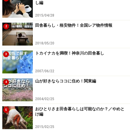
し編
2015/04/28
田舎暮らし・格安物件！全国レア物件情報
2
インタビューに答えてくれた「アトリエ137」鈴木宏之氏。
軽井沢セカンドハウスシリーズを手掛ける
2018/05/20
「暖かいエリアなら気にすることもないのですが、塩害
トカイナカを満喫！神奈川の田舎暮し
のおそれのある海辺や積雪などの寒冷地は、やはり経験
3
のある方がよいと思います。地元在住で土地のことをよ
く知っている工務店さんとか。寒冷地の経験者であれ
2007/06/22
ば、地元の工務店さんとの付き合いも当然あるはずです
山が好きならココに住め！関東編
4
から、その経験の中で教えていただけることもあるので
は」
2004/02/25
おひとりさま田舎暮らしは可能なのか？／やめと
5
「あとは、その建築家なり工務店が手がけた建物を見
け編
て、いいなと思ったら実際に会って話をして、相性がよ
いなと感じたらそれでOKではないでしょうか。他愛もな
2015/02/25