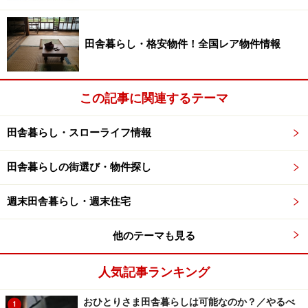
敷地環境を生かして引き込み戸にした半露天風呂。気持ち
よさそう！
田舎暮らし・格安物件！全国レア物件情報
「あとは、子どもの頃に両親に連れて行ってもらったと
か、学生の頃よく遊びに行ったとか、そういう思い出の
この記事に関連するテーマ
あるところもよいですね。実際は1年を通じて、その土
地を見るなんてことはなかなかできませんので、とにか
田舎暮らし・スローライフ情報
く地元の不動産屋さんと仲良くなって、いろいろ教えて
いただきましょう。価値観の合うよい不動産屋さんとの
田舎暮らしの街選び・物件探し
出会いが何より成功の鍵ですね」
週末田舎暮らし・週末住宅
どんなセカンドハウスにする？依頼先選び
他のテーマも見る
ガイド
さて、場所と土地が決まったら、次はどんな家
人気記事ランキング
にしようかということですが、それには設計者や建築家
など依頼先選びも大切ですね。その際のポイントは？。
おひとりさま田舎暮らしは可能なのか？／やるべ
1