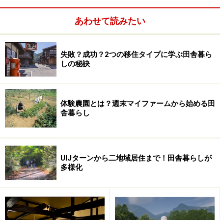
あわせて読みたい
失敗？成功？2つの移住タイプに学ぶ田舎暮ら
しの秘訣
体験農園とは？週末マイファームから始める田
ガイド
土地選びで気をつけるべきポイントは？
舎暮らし
UIJターンから二地域居住まで！田舎暮らしが
自然を思い切り取り込んだバスルームが作れるのも、セカ
多様化
ンドハウスの魅力
「まず、その土地をよく知ることです。自然が豊かなと
ころは、気候が厳しいもの。ワンシーズンだけを見て決