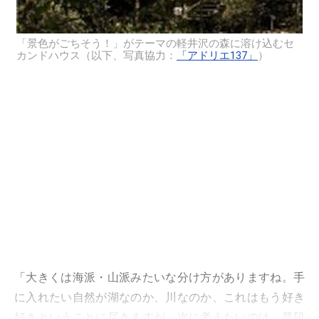
「景色がごちそう！」がテーマの軽井沢の森に溶け込むセ
カンドハウス（以下、写真協力：
「アドリエ137」
）
「大きくは海派・山派みたいな分け方がありますね。手
に入れたい自然が湖なのか、川なのか、これはもう好き
好きということに尽きますが、次に考えたいのは、普段