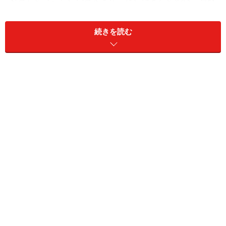
暮らしている場所との距離感ですね。これは意外と大
事。道路のアクセスがよいとか、そういうことがない
続きを読む
と、せっかく建てても行くのが億劫になってしまいま
す」
「多少遠くても、高速道路を使えればそんなに疲れませ
んし、逆に一般道を延々というと、つらいかもしれませ
ん。シーズン中はある程度混雑することが予想されます
から、距離だけでなく、そこまでの到達時間や道路状況
がどうなっているかが大切。まずは、気に入ったところ
であることが条件。近いからといって、自分が気に入ら
ないところで妥協しては本末転倒です」