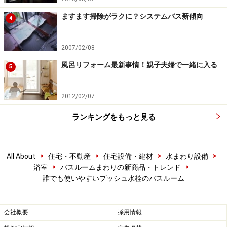
ますます掃除がラクに？システムバス新傾向
4
2007/02/08
風呂リフォーム最新事情！親子夫婦で一緒に入る
5
2012/02/07
ランキングをもっと見る
>
>
>
>
All About
住宅・不動産
住宅設備・建材
水まわり設備
>
>
浴室
バスルームまわりの新商品・トレンド
誰でも使いやすいプッシュ水栓のバスルーム
会社概要
採用情報