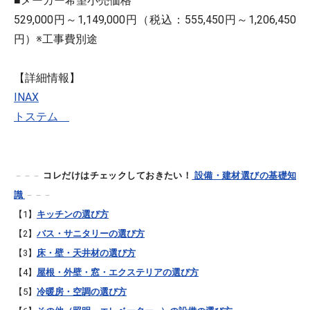
■メーカー希望小売価格
529,000円～1,149,000円（税込：555,450円～1,206,450
円）※工事費別途
【詳細情報】
INAX
トステム
－－－
コレだけはチェックしておきたい！
設備・建材選びの基礎知
識
－－－
【1】
キッチンの選び方
【2】
バス・サニタリーの選び方
【3】
床・壁・天井材の選び方
【4】
屋根・外壁・窓・エクステリアの選び方
【5】
冷暖房・空調の選び方