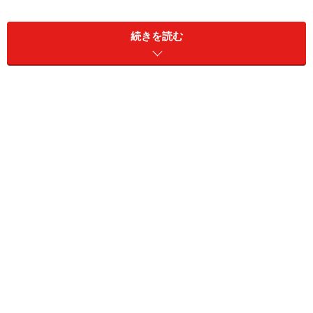
続きを読む
では、いっそわが家のバスルームをホテルのような上質
な空間にしてしまう、というのはどうでしょう？今回ご
紹介する浴槽であれば、憧れのホテルライフに近づくか
もしれませんよ。
シャープでモダンな円形・楕円・半円浴槽