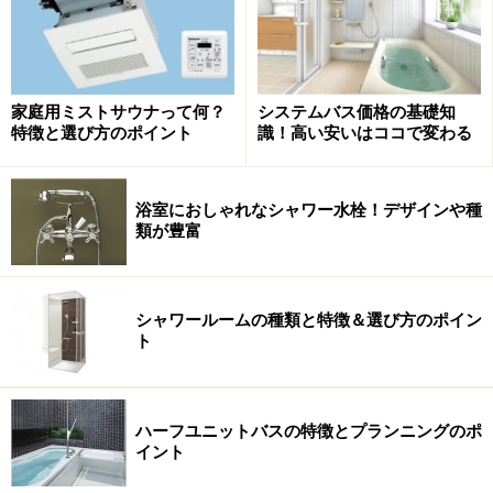
家庭用ミストサウナって何？
システムバス価格の基礎知
特徴と選び方のポイント
識！高い安いはココで変わる
浴室におしゃれなシャワー水栓！デザインや種
類が豊富
【関連情報】
【あなたの一票】バスルームに欲しい癒しアイテムは？
シャワールームの種類と特徴＆選び方のポイン
ト
ほかに、ゆったり感を生み出す工夫として、ヘッド部分
を支えるマクラが標準装備。また、リラックス効果を高
める機能として、10色の変化が楽しめる水中照明を選ぶ
ハーフユニットバスの特徴とプランニングのポ
イント
こともできます。もちろん、気泡機能を付加することも
可能。