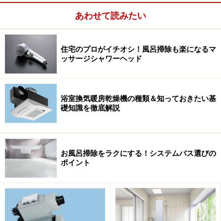
あわせて読みたい
「ソフトまくら」 ゆったりと頭部を乗せることができ
る。
住宅のプロがイチオシ！風呂掃除も楽になるマ
ッサージシャワーヘッド
この「スーパーエクセレントバス MODEシリーズ」のカ
タチは、円形と楕円、そして半円形状。どのカタチでも
長手方向を1.6メートル以上とゆったりサイズの浴槽です
浴室換気暖房乾燥機の種類＆知っておきたい基
から、足を伸ばして寛ぐことが可能。半身浴ができるス
礎知識を徹底解説
テップもついています。足が伸ばせて半身浴ができる浴
槽は「住まいの設備」サイトのアンケートでも人気のア
イテム。ゆったり感を味わうには欠かせないポイントで
お風呂掃除をラクにする！システムバス選びの
すよね。
ポイント