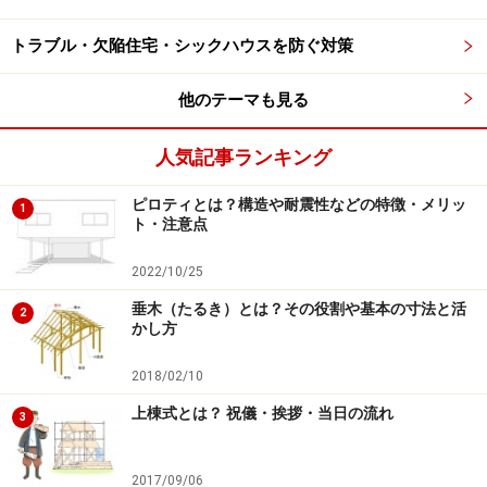
トラブル・欠陥住宅・シックハウスを防ぐ対策
下見でチェックしていることは？
他のテーマも見る
皆さんの家はどれが当てはまりましたか？泥棒は下見す
ることで、あなたの家が、いつの時間帯が留守がちなの
人気記事ランキング
か、侵入するのに都合の良い窓や扉があるか、カギはど
こについているのかなど狙いやすいポイントを伺ってい
ピロティとは？構造や耐震性などの特徴・メリッ
1
ト・注意点
るのです。
2022/10/25
新聞受けに数日分の新聞がたまった家は旅行中（
＝留
垂木（たるき）とは？その役割や基本の寸法と活
2
守
）であることが推測でき、家の周囲にいたずら書きや
かし方
ゴミが放置された家、庭の手入れがされず草木ばぼうぼ
2018/02/10
うに生えている家は、
家の管理に無頓着
であることなど
上棟式とは？ 祝儀・挨拶・当日の流れ
がわかります。その他にも
犬を飼っている
のか、2階に
3
上れる
足がかりがある
かどうかなど、いろんなところを
チェックしています。
2017/09/06