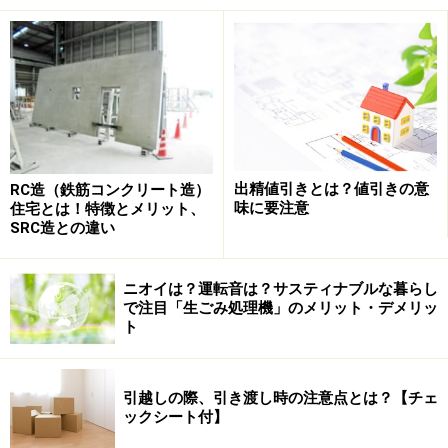
下見がしやすい敷地形状の例・道路に直接
面している家など
まずは、あなたの家の敷地が前面道路に対してどのよう
な接し方をしているか、
道路と敷地の関係
を見てみまし
ょう。戸建て住宅の場合、道路と敷地の関係はだいたい
次の3つのパターンに分類されます【図1】。
出精値引きとは？値引きの意
RC造（鉄筋コンクリート造）
味に要注意
住宅とは！特徴とメリット、
SRC造との違い
【図1】道路と敷地の関係で分類。みなさんの家の敷地はど
ニオイは？運転音は？サスティナブルな暮らし
れにあてはまりますか？
で注目「生ごみ処理機」のメリット・デメリッ
ト
泥棒は、その約半数が侵入する家の下見をしているとい
われます。【図1】のA・B・Cの敷地形状を
下見のしやす
さ
という視点で見てみましょう。
引越しの際、引き渡し時の注意点とは？【チェ
ックシート付】
■
A：前面道路型