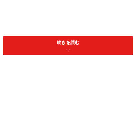
＜目次＞
続きを読む
下見がしやすい敷地形状の例・道路に直接面してい
る家など
下見でチェックしていることは？
こんな位置にある窓や扉が危ない！
狙われやすい住宅の防犯対策
狙われやすい・泥棒に入られる不安がある家の例
ドロボウに嫌われる家づくり
窓辺に小物を飾る
防犯性の高い窓・扉・シャッター・面格子を検討
防犯性が高いCP製品の導入状況