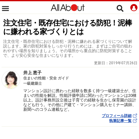
注文住宅・既存住宅における防犯！泥棒
に嫌われる家づくりとは
注文住宅・既存住宅における防犯・泥棒に嫌われる家づくりについて解
説します。家の防犯対策をしっかり行うためには、まずはご自宅の狙わ
れやすい場所を知りましょう。その場所から重点的に防犯対策すること
で、より安心安全な住まいになります。
更新日：
2019年07月26日
井上 恵子
住まいの性能・安全 ガイド
一級建築士
マンション設計に携わった経験を数多く持つ一級建築士が、住
まいの性能を解説。性能評価申請に関わったマンションは20棟
以上。設計事務所設立後は子育ての経験を生かし保育園の設計
なども行う。その他に戸建て・マンション購入セミナー講師、
新聞へのコラム連載など。
プロフィール詳細
執筆記事一覧