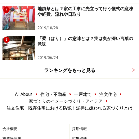
地鎮祭とは？家の工事に先立って行う儀式の意味
4
や経費、流れや日取り
こんな位置にある窓や扉が危ない！
2019/10/28
それでは上記で分類した、下見がしやすい
【図1】A：前
「梁（はり）」の意味とは？実は奥が深い言葉の
5
意味
面道路型
の住まいを例にとり、どの位置にある窓が泥棒
に狙われやすいか考えてみましょう。
2019/06/24
ランキングをもっと見る
【図2】泥棒に狙われやすい開口部の位置。
泥棒は人目をたいへん気にするため、
前面道路から見え
>
>
>
>
All About
住宅・不動産
一戸建て
注文住宅
にくい
位置にある窓を狙います【図2】。
>
家づくりのイメージづくり・アイデア
1）道路から見えない、道路と反対側にある開口部
注文住宅・既存住宅における防犯！泥棒に嫌われる家づくりとは
2）道路からみて奥の方にある開口部
会社概要
採用情報
また、2階でも、バルコニーや雨樋など足がかりがある
投資家情報
広告掲載