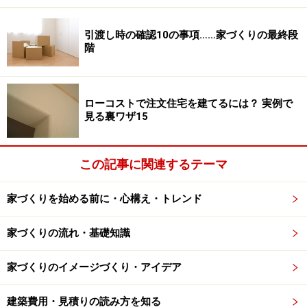
前面道路に敷地の一辺が接している「前面道路型」は、
敷地が道路に接する部分が長く、家も道路に直接面して
引渡し時の確認10の事項……家づくりの最終段
いることから、泥棒が
家の下見をしやすい
形と言えま
階
す。
■B：路地型
路地（通路）の部分だけで前面道路に接していて、その
ローコストで注文住宅を建てるには？ 実例で
見る裏ワザ15
奥に敷地がある「路地型」の形状では、泥棒が道路から
の家の様子を伺うことが難しく、下見がしにくいことが
わかります。しかし、いったん敷地に入り込んでしまえ
この記事に関連するテーマ
ば外部からの視線がなくなってしまう（
＝犯行を行いや
すい
）という危険性があります。
家づくりを始める前に・心構え・トレンド
■C:角地型
家づくりの流れ・基礎知識
敷地の2辺が道路に接している「角地型」では、2方向か
ら家の様子を見れるため、泥棒にとっては下見がしやす
家づくりのイメージづくり・アイデア
い（
＝狙われやすい
）形状であると考えて良いでしょ
う。
建築費用・見積りの読み方を知る