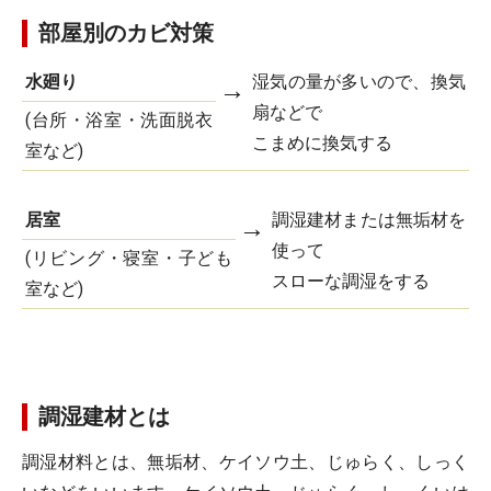
部屋別のカビ対策
水廻り
湿気の量が多いので、換気
→
扇などで
(台所・浴室・洗面脱衣
こまめに換気する
室など)
居室
調湿建材または無垢材を
→
使って
(リビング・寝室・子ども
スローな調湿をする
室など)
調湿建材とは
調湿材料とは、無垢材、ケイソウ土、じゅらく、しっく