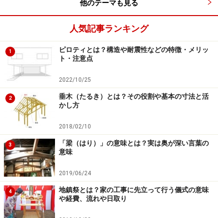
他のテーマも見る
人気記事ランキング
ピロティとは？構造や耐震性などの特徴・メリッ
1
ト・注意点
2022/10/25
垂木（たるき）とは？その役割や基本の寸法と活
2
かし方
2018/02/10
「梁（はり）」の意味とは？実は奥が深い言葉の
3
意味
2019/06/24
地鎮祭とは？家の工事に先立って行う儀式の意味
4
や経費、流れや日取り