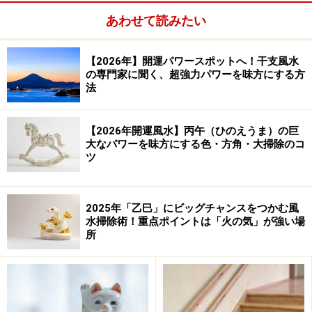
▼
家づくりのためのファイル術
あわせて読みたい
▼
浴室をリラクゼーションルームに
【2026年】開運パワースポットへ！干支風水
の専門家に聞く、超強力パワーを味方にする方
法
【2026年開運風水】丙午（ひのえうま）の巨
大なパワーを味方にする色・方角・大掃除のコ
ツ
2025年「乙巳」にビッグチャンスをつかむ風
水掃除術！重点ポイントは「火の気」が強い場
所
→次のページへ
※記事内容は執筆時点のものです。最新の内容をご確認くださ