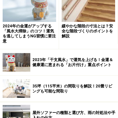
い。
次のページへ
1
/
3
2024年の金運がアップする
緩やかな階段の寸法とは？安
「風水大掃除」のコツ！運気
全な階段づくりのポイントを
を逃してしまうNG習慣に要注
解説
意
2023年「干支風水」で運気を上げる！金運＆
健康運に恵まれる「お片付け」重点ポイント
35坪（115平米）の間取りを解説！20畳リビ
ングも可能な間取り
屋外ソファーの種類と選び方、雨の対処法や手
入れの仕方