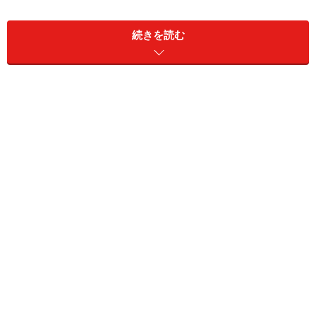
続きを読む
ガラスタイルを使ったシャワール
一体感のガラスの洗面化粧台で
ームと
す。
洗面コーナーです。
水あかの掃除も容易で、きれいさ
透明感が清潔さと都市的なシャー
を保っ
プさ
てくれます。
を演出しています。
設計：ベルクハウス
設計：佐川旭建築研究所
【関連記事】