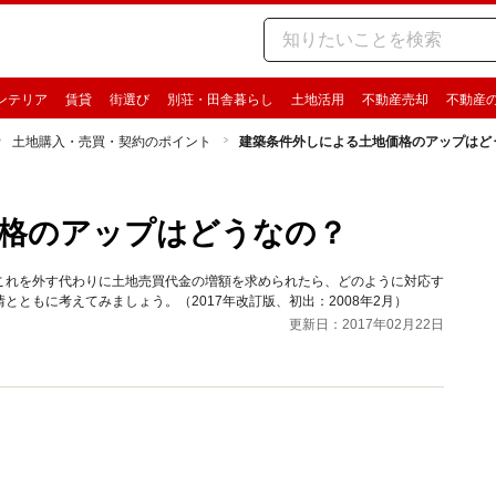
ンテリア
賃貸
街選び
別荘・田舎暮らし
土地活用
不動産売却
不動産
土地購入・売買・契約のポイント
建築条件外しによる土地価格のアップはど
格のアップはどうなの？
これを外す代わりに土地売買代金の増額を求められたら、どのように対応す
ともに考えてみましょう。（2017年改訂版、初出：2008年2月）
更新日：2017年02月22日