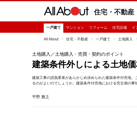
住宅・不動産
一戸建て
マンション
リフォーム
住宅設備
イ
All About
住宅・不動産
一戸建て
土地購入
土地購入
／土地購入・売買・契約のポイント
建築条件外しによる土地価
建築工事の請負業者があらかじめ決められた建築条件付売地。
るのがよいのでしょうか。建築条件付売地における売主側の事情と
平野 雅之