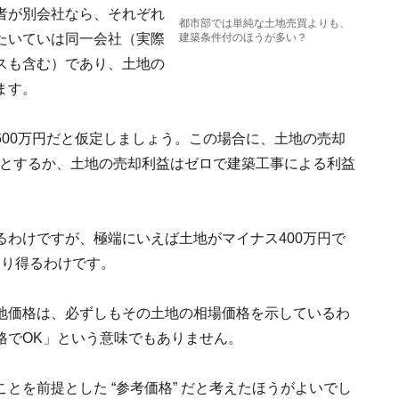
者が別会社なら、それぞれ
都市部では単純な土地売買よりも、
たいていは同一会社（実際
建築条件付のほうが多い？
スも含む）であり、土地の
ます。
00万円だと仮定しましょう。この場合に、土地の売却
万円とするか、土地の売却利益はゼロで建築工事による利益
わけですが、極端にいえば土地がマイナス400万円で
あり得るわけです。
地価格は、必ずしもその土地の相場価格を示しているわ
格でOK」という意味でもありません。
とを前提とした “参考価格” だと考えたほうがよいでし