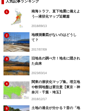
人気記事ランキング
南海トラフ、直下地震に備えよ
1
う―液状化マップ近畿篇
2018/09/13
地積測量図がないのはどうし
2
て？
2017/07/09
旧地名の調べ方！地名に隠され
3
た由来
2023/03/14
関東の液状化マップ集。埋立地
4
や軟弱地盤は要注意【東京・神
奈川・千葉・埼玉】
2018/12/17
土地の過去が分かる？昔の「地
5