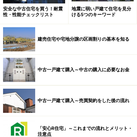
安全な中古住宅を買う！耐震
地震に弱い戸建て住宅を見分
性・性能チェックリスト
ける5つのキーワード
もともとの敷地の奥行が長い場合などには、路地状の
「敷地延長」部分を設けて分割するケースもあります。
このとき、路地状部分の幅は最低でも2ｍを確保しなけ
建売住宅や宅地分譲の区画割りの基本を知る
ればなりません。
これは
建築基準法
に定められた「接道義務」を満たすた
中古一戸建て購入～中古の購入に必要なお金
めです。なお、路地状部分の長さについて自治体が定め
た制限の適用を受ける場合もあります。
また、道路が敷地の西側（あるいは東側）になるとき
中古一戸建て購入～売買契約をした後の流れ
は、この分割方法によってＣ・Ｄ両区画に南向きの空間
を作ることができるというメリットもあるため、もとも
との敷地の奥行にかかわらず、あえてこのような分割を
「安心R住宅」～これまでの流れとメリット・
するケースもあるでしょう。
注意点