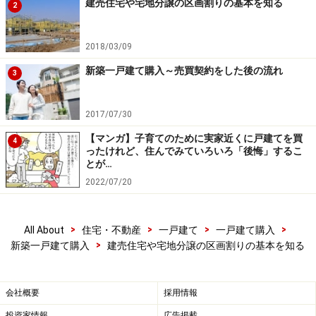
建売住宅や宅地分譲の区画割りの基本を知る
2
また、路地状部分がある敷地について、一般には「旗ざ
お状敷地」などと呼ばれることも多いようですが、
不動
2018/03/09
産業者
間ではたいてい「敷延」（しきえん＝敷地延長の
新築一戸建て購入～売買契約をした後の流れ
3
略）または「専通」（せんつう＝専用通路の略）といわ
れます（首都圏の場合）。
2017/07/30
どちらが正当というような話ではありませんが、それぞ
【マンガ】子育てのために実家近くに戸建てを買
4
ったけれど、住んでみていろいろ「後悔」するこ
れの業者の出自（？）により「敷延」派と「専通」派に
とが…
分かれるようです。ちなみに私は「敷延」派ですが……。
2022/07/20
>
>
>
>
All About
住宅・不動産
一戸建て
一戸建て購入
page１ ≪2区画に分割する例≫
>
新築一戸建て購入
建売住宅や宅地分譲の区画割りの基本を知る
page２ ≪
3～4区画に分割する例
≫
page３ ≪
5区画以上に分割する例
≫
page４ ≪
敷地細分化の規制など
≫
会社概要
採用情報
投資家情報
広告掲載