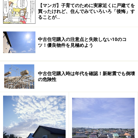
【マンガ】子育てのために実家近くに戸建てを
〔2区画に分割する例－1〕
買ったけれど、住んでみていろいろ「後悔」す
ることが…
最も簡単な区画割りは、縦に2等分するものです。もと
中古住宅購入の注意点と失敗しない10のコ
もとの敷地がかなり縦長の場合や、道路に面する間口が
ツ！優良物件を見極めよう
狭すぎる場合にはこれが難しいときもあるのですが、縦
割りですっきりと分割できれば、分割後の区画Ａ・Ｂに
あまり価格差が生じず、販売もしやすいのです。
中古住宅購入時は年代を確認！新耐震でも倒壊
の危険性
同様の縦割り（羊羹切り？）は、もともとの敷地が道路
に面して横長であれば、どんどん区画数が増えることに
なります。
〔2区画に分割する例－2〕