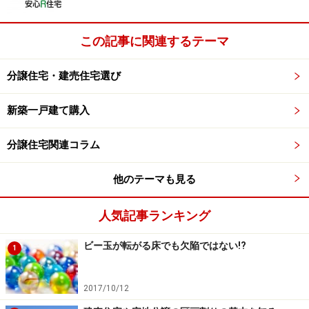
この路地状部分は敷地面積に含まれるため、区画の面積
この記事に関連するテーマ
は上図Ｄのほうが広くなるケースが多いほか、土地価格
の1平方メートルあたり（または1坪あたり）の単価は一
分譲住宅・建売住宅選び
般的にＤのほうが安くなります。
新築一戸建て購入
さらに、路地状部分をカースペースとして利用すること
を想定し、自動車の出入りをしやすくするため、下図の
分譲住宅関連コラム
ように「隅切り」（すみきり）が設けられることも少な
くありません。
他のテーマも見る
人気記事ランキング
ビー玉が転がる床でも欠陥ではない!?
なお、これ以降に説明する分割方法でも同様に隅切りが
1
設けられることもありますが、図の中では省略していま
す。
2017/10/12