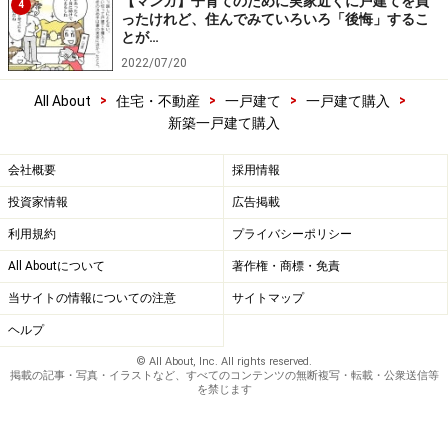
【マンガ】子育てのために実家近くに戸建てを買
4
ったけれど、住んでみていろいろ「後悔」するこ
とが…
2022/07/20
>
>
>
>
All About
住宅・不動産
一戸建て
一戸建て購入
新築一戸建て購入
会社概要
採用情報
投資家情報
広告掲載
利用規約
プライバシーポリシー
All Aboutについて
著作権・商標・免責
当サイトの情報についての注意
サイトマップ
ヘルプ
© All About, Inc. All rights reserved.
掲載の記事・写真・イラストなど、すべてのコンテンツの無断複写・転載・公衆送信等
を禁じます