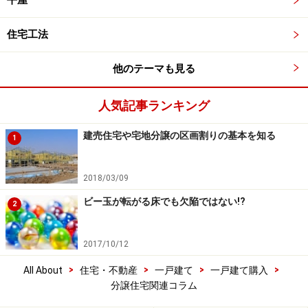
平屋
住宅工法
他のテーマも見る
人気記事ランキング
建売住宅や宅地分譲の区画割りの基本を知る
1
2018/03/09
ビー玉が転がる床でも欠陥ではない!?
2
2017/10/12
>
>
>
>
All About
住宅・不動産
一戸建て
一戸建て購入
分譲住宅関連コラム