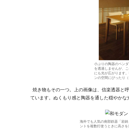
小ぶりの陶器のペンダ
を透過しませんが、こ
にも光が広がります。
ンの空間にぴったり（ダ
焼き物もその一つ。上の画像は、信楽透器と呼
ています。ぬくもり感と陶器を通した穏やかな
海外でも人気の南部鉄器「岩鋳
ントを複数灯使うときに高さを