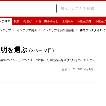
ンテリア
賃貸
街選び
別荘・田舎暮らし
土地活用
不動産売却
不動産
ンテリア
インテリア照明
インテリア照明関連情報
和モダンスタイルに
照明を選ぶ
(3ページ目)
も部屋のインテリアのイメージにあった照明器具を選びたいもの。和モダン
更新日：2019年04月10日