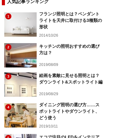
人気記事ランキング
フランジ照明とは？ペンダント
1
ライトを天井に取付ける3種類の
形状
2014/10/26
キッチンの照明おすすめの選び
2
方は？
2019/08/09
絵画を素敵に見せる照明とは？
3
ダウンライト&スポットライト編
2019/08/29
ダイニング照明の選び方……ス
4
ポットライトやダウンライト、
どう使う
2019/10/11
エコで注目のLEDをインテリア