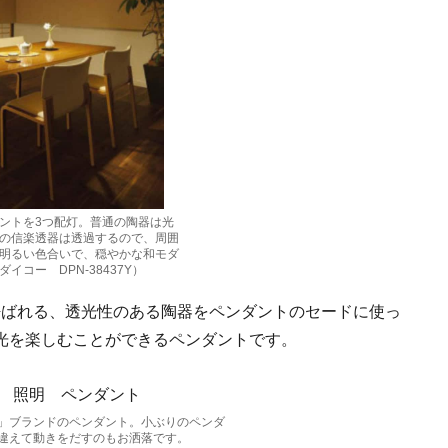
ントを3つ配灯。普通の陶器は光
の信楽透器は透過するので、周囲
明るい色合いで、穏やかな和モダ
イコー DPN-38437Y）
ばれる、透光性のある陶器をペンダントのセードに使っ
光を楽しむことができるペンダントです。
」ブランドのペンダント。小ぶりのペンダ
違えて動きをだすのもお洒落です。