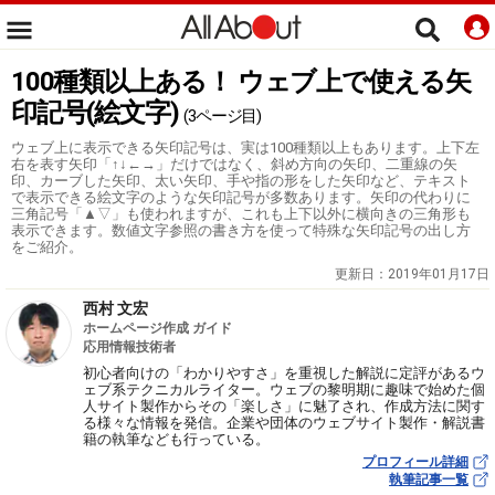
100種類以上ある！ ウェブ上で使える矢
印記号(絵文字)
(3ページ目)
ウェブ上に表示できる矢印記号は、実は100種類以上もあります。上下左
右を表す矢印「↑↓←→」だけではなく、斜め方向の矢印、二重線の矢
印、カーブした矢印、太い矢印、手や指の形をした矢印など、テキスト
で表示できる絵文字のような矢印記号が多数あります。矢印の代わりに
三角記号「▲▽」も使われますが、これも上下以外に横向きの三角形も
表示できます。数値文字参照の書き方を使って特殊な矢印記号の出し方
をご紹介。
更新日：
2019年01月17日
西村 文宏
ホームページ作成 ガイド
応用情報技術者
初心者向けの「わかりやすさ」を重視した解説に定評があるウ
ェブ系テクニカルライター。ウェブの黎明期に趣味で始めた個
人サイト製作からその「楽しさ」に魅了され、作成方法に関す
る様々な情報を発信。企業や団体のウェブサイト製作・解説書
籍の執筆なども行っている。
プロフィール詳細
執筆記事一覧