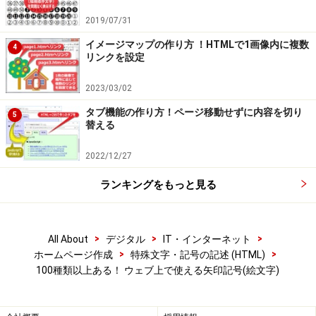
2019/07/31
イメージマップの作り方 ！HTMLで1画像内に複数
4
リンクを設定
2023/03/02
タブ機能の作り方！ページ移動せずに内容を切り
5
替える
2022/12/27
ランキングをもっと見る
>
>
>
All About
デジタル
IT・インターネット
>
>
ホームページ作成
特殊文字・記号の記述 (HTML)
100種類以上ある！ ウェブ上で使える矢印記号(絵文字)