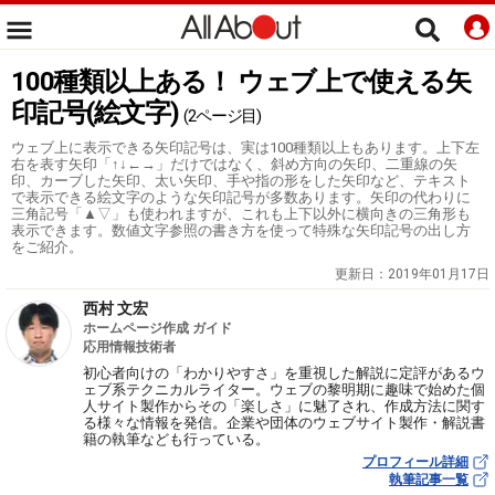
100種類以上ある！ ウェブ上で使える矢
印記号(絵文字)
(2ページ目)
ウェブ上に表示できる矢印記号は、実は100種類以上もあります。上下左
右を表す矢印「↑↓←→」だけではなく、斜め方向の矢印、二重線の矢
印、カーブした矢印、太い矢印、手や指の形をした矢印など、テキスト
で表示できる絵文字のような矢印記号が多数あります。矢印の代わりに
三角記号「▲▽」も使われますが、これも上下以外に横向きの三角形も
表示できます。数値文字参照の書き方を使って特殊な矢印記号の出し方
をご紹介。
更新日：
2019年01月17日
西村 文宏
ホームページ作成 ガイド
応用情報技術者
初心者向けの「わかりやすさ」を重視した解説に定評があるウ
ェブ系テクニカルライター。ウェブの黎明期に趣味で始めた個
人サイト製作からその「楽しさ」に魅了され、作成方法に関す
る様々な情報を発信。企業や団体のウェブサイト製作・解説書
籍の執筆なども行っている。
プロフィール詳細
執筆記事一覧