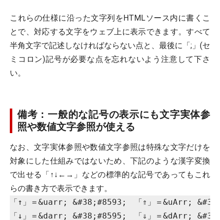
これらの仕様に沿った文字列をHTMLソース内に書くこ
とで、対応する文字をウェブ上に表示できます。すべて
半角文字で記述しなければならない点と、最後に「;」(セ
ミコロン)記号が必要な点を忘れないよう注意して下さ
い。
備考：一般的な記号の表示にも文字実体参
照や数値文字参照が使える
なお、文字実体参照や数値文字参照は特殊な文字だけを
対象にした仕組みではないため、下記のような漢字変換
で出せる「↑↓←→」などの標準的な記号であってもこれ
らの書き方で表示できます。
「↑」＝&uarr; &#38;#8593;　「⇑」＝&uArr; &#38;#
「↓」＝&darr; &#38;#8595;　「⇓」＝&dArr; &#38;#