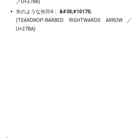
／U+27B8)
矢のような矢印4：
&#38;#10170;
(TEARDROP-BARBED RIGHTWARDS ARROW／
U+27BA)