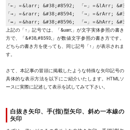
「←」＝&larr; &#38;#8592;　「⇐」＝&lArr; &#38;#
「→」＝&rarr; &#38;#8594;　「⇒」＝&rArr; &#38;#
上記の「↑」記号では、「&uarr;」が文字実体参照の書き
方で、「&#38;#8593;」が数値文字参照の書き方です。
どちらの書き方を使っても、同じ記号「↑」が表示されま
す。
さて、本記事の冒頭に掲載したような特殊な矢印記号の
具体的な表示方法を以下にご紹介いたします。HTMLソ
ースに実際に記述して表示を試してみて下さい。
白抜き矢印、手(指)型矢印、斜め一本線の
矢印