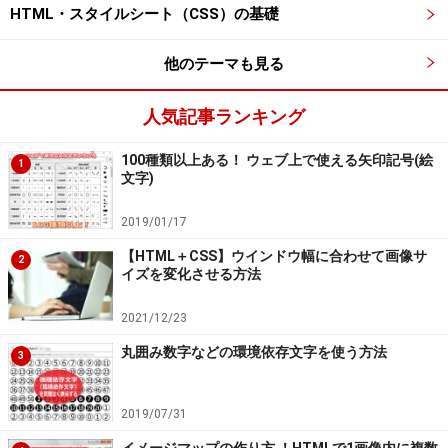
HTML・スタイルシート（CSS）の基礎
他のテーマも見る
人気記事ランキング
100種類以上ある！ ウェブ上で使える矢印記号(絵
1
文字)
2019/01/17
【HTML＋CSS】ウインドウ幅に合わせて画像サ
2
イズを変化させる方法
2021/12/23
丸囲み数字などの環境依存文字を使う方法
3
2019/07/31
イメージマップの作り方 ！HTMLで1画像内に複数