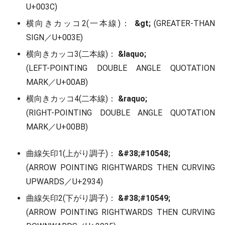
U+003C)
横向きカッコ2(一本線)：
&gt;
(GREATER-THAN
SIGN／U+003E)
横向きカッコ3(二本線)：
&laquo;
(LEFT-POINTING DOUBLE ANGLE QUOTATION
MARK／U+00AB)
横向きカッコ4(二本線)：
&raquo;
(RIGHT-POINTING DOUBLE ANGLE QUOTATION
MARK／U+00BB)
曲線矢印1(上がり調子)：
&#38;#10548;
(ARROW POINTING RIGHTWARDS THEN CURVING
UPWARDS／U+2934)
曲線矢印2(下がり調子)：
&#38;#10549;
(ARROW POINTING RIGHTWARDS THEN CURVING