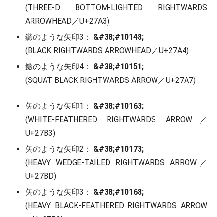
(THREE-D BOTTOM-LIGHTED RIGHTWARDS
ARROWHEAD／U+27A3)
鏃のような矢印3：
&#38;#10148;
(BLACK RIGHTWARDS ARROWHEAD／U+27A4)
鏃のような矢印4：
&#38;#10151;
(SQUAT BLACK RIGHTWARDS ARROW／U+27A7)
矢のような矢印1：
&#38;#10163;
(WHITE-FEATHERED RIGHTWARDS ARROW／
U+27B3)
矢のような矢印2：
&#38;#10173;
(HEAVY WEDGE-TAILED RIGHTWARDS ARROW／
U+27BD)
矢のような矢印3：
&#38;#10168;
(HEAVY BLACK-FEATHERED RIGHTWARDS ARROW