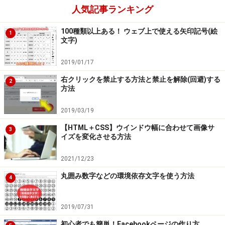
人気記事ランキング
100種類以上ある！ ウェブ上で使える矢印記号(絵
1
文字)
2019/01/17
右クリックを禁止する方法と禁止を解除(回避)する
2
方法
2019/03/19
【HTML＋CSS】ウインドウ幅に合わせて画像サ
3
イズを変化させる方法
2021/12/23
丸囲み数字などの環境依存文字を使う方法
4
2019/07/31
初心者でも簡単！Facebookページの作り方