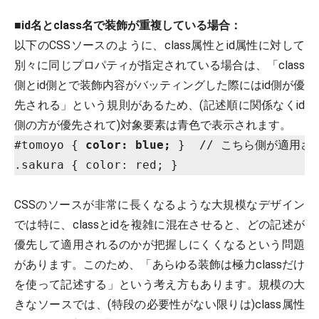
■
id名とclass名で装飾が重複している場合：
以下のCSSソースのように、class属性とid属性に対して
別々に同じプロパティが指定されている場合は、「class
側とid側とで装飾内容がバッティングした際にはid側が優
先される」という規則があるため、(記述順に関係なくid
側の方が優先されて)対象要素は青色で表示されます。
#tomoyo { 
color: blue;
 }  // こちら側が適用され
CSSのソースが非常に長くなるような大規模なデザイン
では特に、classとidを複雑に混在させると、どの記述が
優先して適用されるのかが把握しにくくなるという問題
があります。このため、「あらゆる装飾は極力classだけ
を使って記述する」という考え方もあります。規模の大
きなソースでは、(特段の必要性がない限りは)class属性