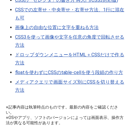
CSSの「セレクタ」の書き方 再入門(CSS3対応版)
CSSでの左寄せ・中央寄せ・右寄せ方法、1行に混在
も可
画像上の自由な位置に文字を重ねる方法
CSS3を使って画像や文字を任意の角度で回転させる
方法
ドロップダウンメニューをHTML＋CSSだけで作る
方法
floatを使わずにCSSのtable-cellを使う段組の作り方
メディアクエリで画面サイズ別にCSSを切り替える
方法
※記事内容は執筆時点のものです。最新の内容をご確認くださ
い。
※OSやアプリ、ソフトのバージョンによっては画面表示、操作方
法が異なる可能性があります。