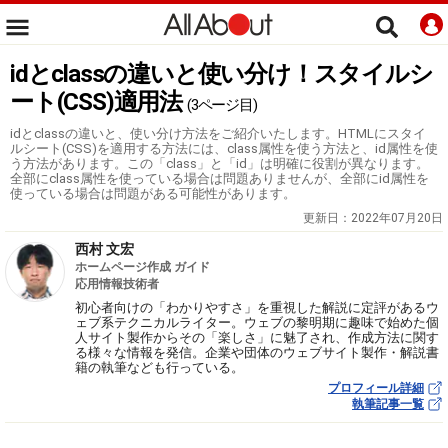
idとclassの違いと使い分け！スタイルシ
ート(CSS)適用法
(3ページ目)
idとclassの違いと、使い分け方法をご紹介いたします。HTMLにスタイ
ルシート(CSS)を適用する方法には、class属性を使う方法と、id属性を使
う方法があります。この「class」と「id」は明確に役割が異なります。
全部にclass属性を使っている場合は問題ありませんが、全部にid属性を
使っている場合は問題がある可能性があります。
更新日：
2022年07月20日
西村 文宏
ホームページ作成 ガイド
応用情報技術者
初心者向けの「わかりやすさ」を重視した解説に定評があるウ
ェブ系テクニカルライター。ウェブの黎明期に趣味で始めた個
人サイト製作からその「楽しさ」に魅了され、作成方法に関す
る様々な情報を発信。企業や団体のウェブサイト製作・解説書
籍の執筆なども行っている。
プロフィール詳細
執筆記事一覧